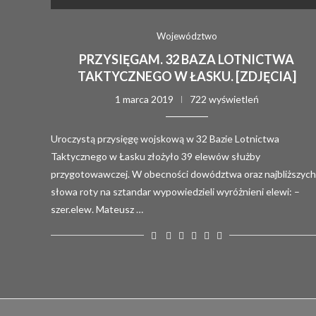
Województwo
PRZYSIĘGAM. 32 BAZA LOTNICTWA
TAKTYCZNEGO W ŁASKU. [ZDJĘCIA]
1 marca 2019
722 wyświetleń
Uroczystą przysięgę wojskową w 32 Bazie Lotnictwa
Taktycznego w Łasku złożyło 39 elewów służby
przygotowawczej. W obecności dowództwa oraz najbliższych
słowa roty na sztandar wypowiedzieli wyróżnieni elewi: –
szer.elew. Mateusz …