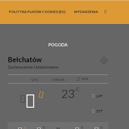
O
POLITYKA PLIKÓW COOKIES (EU)
WYDARZENIA
POGODA
Bełchatów
Zachmurzenie Umiarkowane
58%
52%
0.9km/h
C
23
°
°
24
°
22