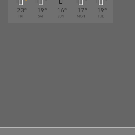
23
°
19
°
16
°
17
°
19
°
FRI
SAT
SUN
MON
TUE