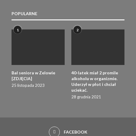
POPULARNE
1
2
Bal seniora w Zelowie
40-latek miał 2 promile
[ZDJĘCIA]
alkoholu w organizmie.
Uderzył w płot i chciał
25 listopada 2023
uciekać.
28 grudnia 2021
FACEBOOK