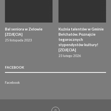
Bal seniora w Zelowie
Kuźnia talentów w Gminie
[ZDJĘCIA]
Bełchatów. Poznajcie
tegorocznych
25 listopada 2023
stypendystów kultury!
[ZDJĘCIA]
23 lutego 2026
FACEBOOK
Facebook