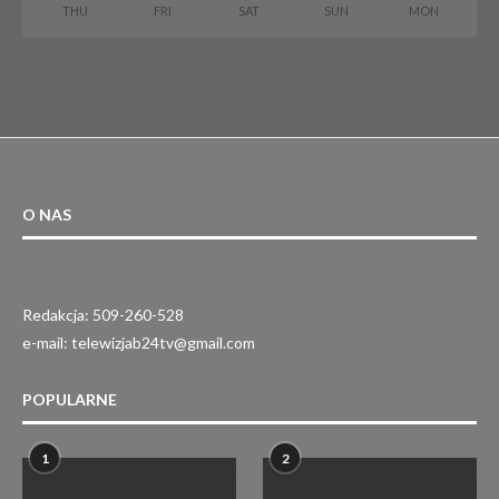
THU
FRI
SAT
SUN
MON
O NAS
Redakcja: 509-260-528
e-mail: telewizjab24tv@gmail.com
POPULARNE
1
2