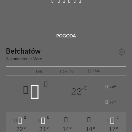
POGODA
Bełchatów
Zachmurzenie Małe
28%
84%
3.5km/h
°
24
C
23
°
°
22
22
°
21
°
14
°
14
°
17
°