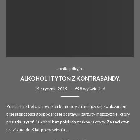
Kronika policyjna
ALKOHOL I TYTOŃ Z KONTRABANDY.
14 stycznia 2019
698 wyświetleń
Policjanci z bełchatowskiej komendy zajmujący się zwalczaniem
przestępczości gospodarczej postawili zarzuty mężczyźnie, który
posiadał tytoń i alkohol bez polskich znaków akcyzy. Za taki czyn
grozi kara do 3 lat pozbawienia …