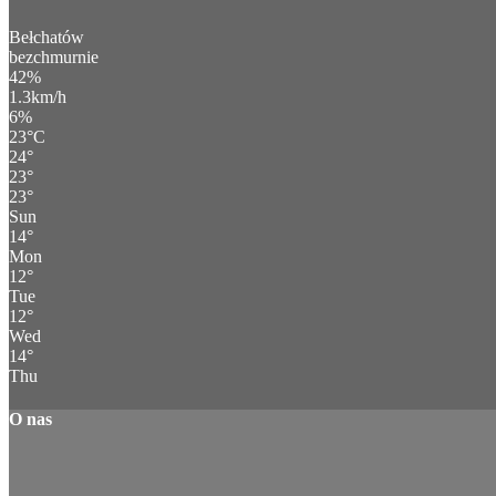
Bełchatów
bezchmurnie
42%
1.3km/h
6%
23
°
C
24
°
23
°
23
°
Sun
14
°
Mon
12
°
Tue
12
°
Wed
14
°
Thu
O nas