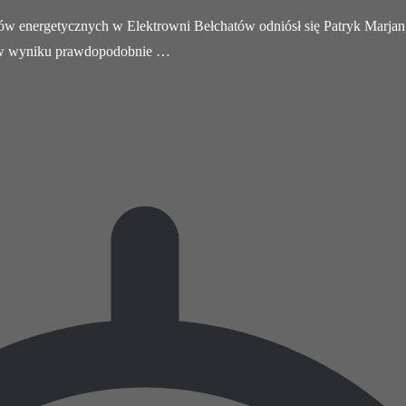
ków energetycznych w Elektrowni Bełchatów odniósł się Patryk Marjan,
, w wyniku prawdopodobnie …