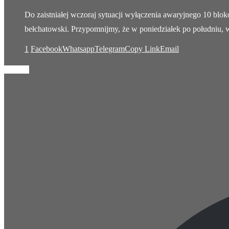
Do zaistniałej wczoraj sytuacji wyłączenia awaryjnego 10 blo
bełchatowski. Przypomnijmy, że w poniedziałek po południu
1
Facebook
Whatsapp
Telegram
Copy Link
Email
Pogoda