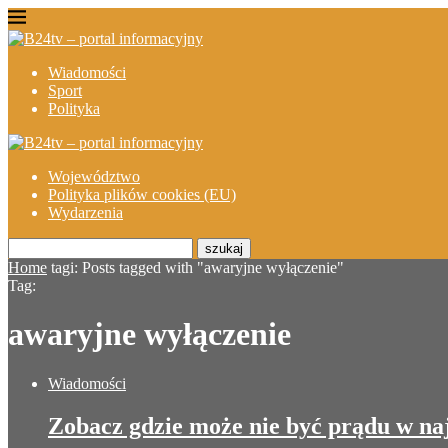
Wiadomości
Sport
Polityka
Województwo
Polityka plików cookies (EU)
Wydarzenia
szukaj
Home
tagi:
Posts tagged with "awaryjne wyłączenie"
Tag:
awaryjne wyłączenie
Wiadomości
Zobacz gdzie może nie być prądu w naj