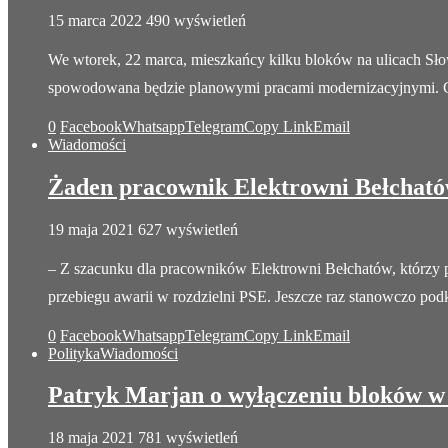
15 marca 2022
490 wyświetleń
We wtorek, 22 marca, mieszkańcy kilku bloków na ulicach Sł
spowodowana będzie planowymi pracami modernizacyjnymi.
0
Facebook
Whatsapp
Telegram
Copy Link
Email
Wiadomości
Żaden pracownik Elektrowni Bełchatów
19 maja 2021
627 wyświetleń
– Z szacunku dla pracowników Elektrowni Bełchatów, którzy 
przebiegu awarii w rozdzielni PSE. Jeszcze raz stanowczo po
0
Facebook
Whatsapp
Telegram
Copy Link
Email
Polityka
Wiadomości
Patryk Marjan o wyłączeniu bloków w
18 maja 2021
781 wyświetleń