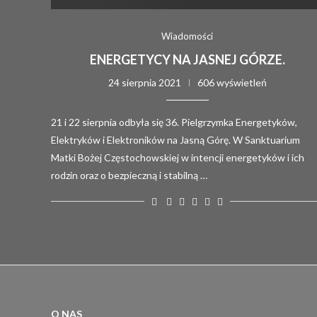
Wiadomości
ENERGETYCY NA JASNEJ GÓRZE.
24 sierpnia 2021
606 wyświetleń
21 i 22 sierpnia odbyła się 36. Pielgrzymka Energetyków,
Elektryków i Elektroników na Jasną Górę. W Sanktuarium
Matki Bożej Częstochowskiej w intencji energetyków i ich
rodzin oraz o bezpieczną i stabilną …
O NAS