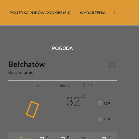
O
POLITYKA PLIKÓW COOKIES (EU)
WYDARZENIA
POGODA
Bełchatów
Bezchmurnie
5%
38%
1.3km/h
C
32
°
°
32
°
31