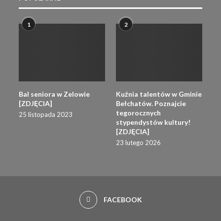
1
2
Bal seniora w Zelowie
Kuźnia talentów w Gminie
[ZDJĘCIA]
Bełchatów. Poznajcie
tegorocznych
25 listopada 2023
stypendystów kultury!
[ZDJĘCIA]
23 lutego 2026
FACEBOOK