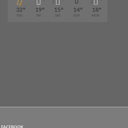
32
°
19
°
15
°
14
°
18
°
THU
FRI
SAT
SUN
MON
FACEBOOK