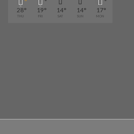
28
°
19
°
14
°
14
°
17
°
THU
FRI
SAT
SUN
MON