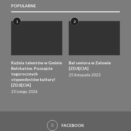
POPULARNE
1
2
Kuźnia talentów w Gminie
Bal seniora w Zelowie
Bełchatów. Poznajcie
[ZDJĘCIA]
tegorocznych
25 listopada 2023
stypendystów kultury!
[ZDJĘCIA]
23 lutego 2026
FACEBOOK