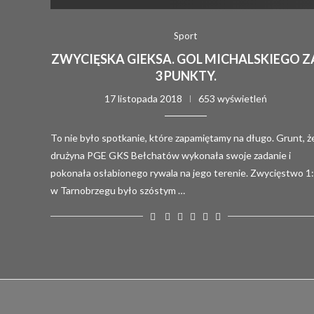
Sport
ZWYCIĘSKA GIEKSA. GOL MICHALSKIEGO Z
3 PUNKTY.
17 listopada 2018
653 wyświetleń
To nie było spotkanie, które zapamiętamy na długo. Grunt, ż
drużyna PGE GKS Bełchatów wykonała swoje zadanie i
pokonała osłabionego rywala na jego terenie. Zwycięstwo 1
w Tarnobrzegu było szóstym …