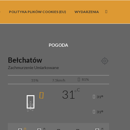
O
POLITYKA PLIKÓW COOKIES (EU)
WYDARZENIA
POGODA
Bełchatów
Zachmurzenie Umiarkowane
81%
55%
7.5km/h
C
31
°
°
31
°
31