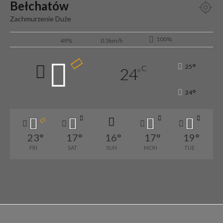
Bełchatów
Zachmurzenie Duże
100%
49%
0.5km/h
°
25
C
24
°
°
24
23
°
17
°
16
°
17
°
19
°
FRI
SAT
SUN
MON
TUE