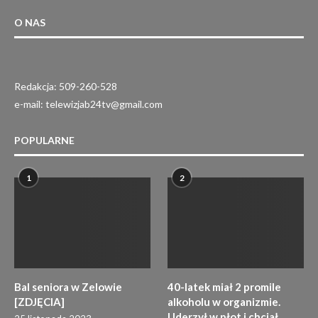
O NAS
Redakcja: 509-260-528
e-mail: telewizjab24tv@gmail.com
POPULARNE
1
2
Bal seniora w Zelowie
40-latek miał 2 promile
[ZDJĘCIA]
alkoholu w organizmie.
Uderzył w płot i chciał