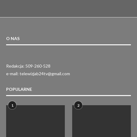
O NAS
Redakcja: 509-260-528
e-mail: telewizjab24tv@gmail.com
POPULARNE
1
2