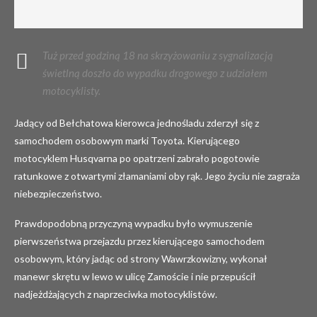
Tuż przed godziną 18 na skrzyżowaniu z sygnalizacją
świetlną doszło do wypadku drogowego z udziałem
motocyklisty.
Jadący od Bełchatowa kierowca jednośladu zderzył się z
samochodem osobowym marki Toyota. Kierującego
motocyklem Husqvarna po opatrzeni zabrało pogotowie
ratunkowe z otwartymi złamaniami oby rąk. Jego życiu nie zagraża
niebezpieczeństwo.
Prawdopodobną przyczyną wypadku było wymuszenie
pierwszeństwa przejazdu przez kierującego samochodem
osobowym, który jadąc od strony Wawrzkowizny, wykonał
manewr skrętu w lewo w ulicę Zamoście i nie przepuścił
nadjeżdżających z naprzeciwka motocyklistów.