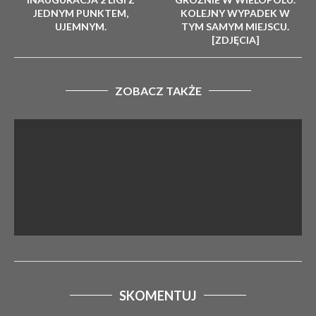
JEDNYM PUNKTEM,
KOLEJNY WYPADEK W
UJEMNYM.
TYM SAMYM MIEJSCU.
[ZDJĘCIA]
ZOBACZ TAKŻE
SKOMENTUJ