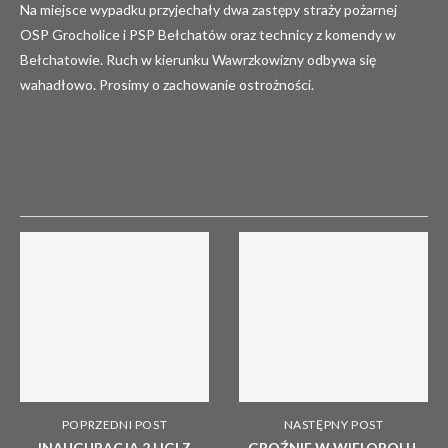
Na miejsce wypadku przyjechały dwa zastępy straży pożarnej
OSP Grocholice i PSP Bełchatów oraz technicy z komendy w
Bełchatowie. Ruch w kierunku Wawrzkowizny odbywa się
wahadłowo. Prosimy o zachowanie ostrożności.
POPRZEDNI POST
NASTĘPNY POST
INAUGURACJA 2 LIGI Z
GROŹNIE W WIELOPOLU.