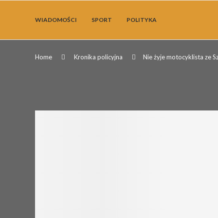
WIADOMOŚCI
SPORT
POLITYKA
Home
Kronika policyjna
Nie żyje motocyklista ze Sz