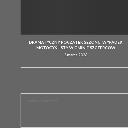
DRAMATYCZNY POCZĄTEK SEZONU. WYPADEK
MOTOCYKLISTY W GMINIE SZCZERCÓW
2 marca 2026