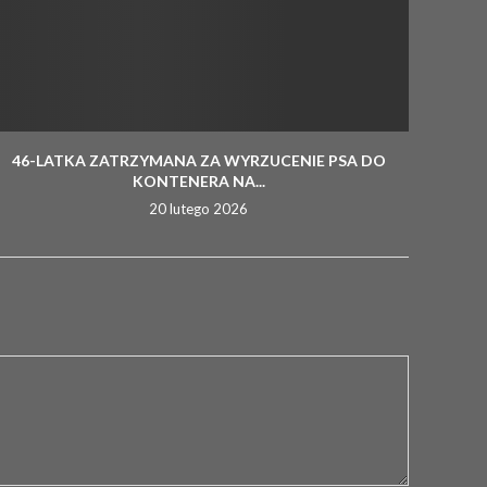
46-LATKA ZATRZYMANA ZA WYRZUCENIE PSA DO
KONTENERA NA...
20 lutego 2026