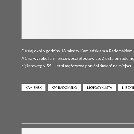
Dzisiaj około godziny 13 między Kamieńskiem a Radomskiem 
A1 na wysokości miejscowości Słostowice. Z ustaleń radomszc
ciężarowego. 55 – letni mężczyzna poniósł śmierć na miejscu.
KAMIEŃSK
KPP RADOMSKO
MOTOCYKLISTA
NIE ŻY