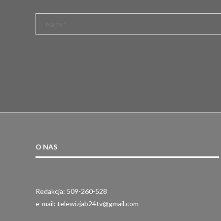
O NAS
Redakcja: 509-260-528
e-mail: telewizjab24tv@gmail.com