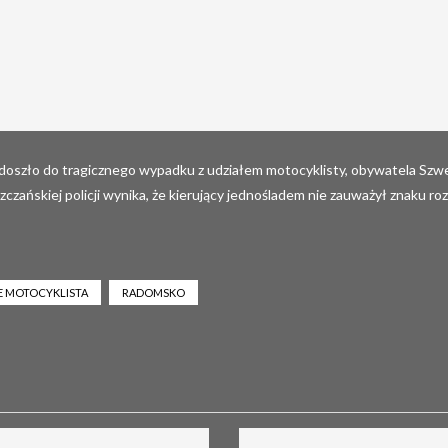
doszło do tragicznego wypadku z udziałem motocyklisty, obywatela Szw
zańskiej policji wynika, że kierujący jednośladem nie zauważył znaku ro
JE MOTOCYKLISTA
RADOMSKO