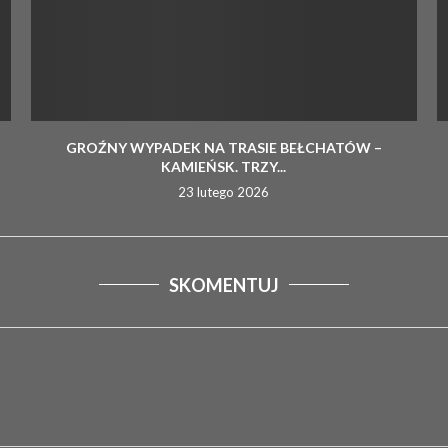
GROŹNY WYPADEK NA TRASIE BEŁCHATÓW –
KAMIEŃSK. TRZY...
23 lutego 2026
SKOMENTUJ