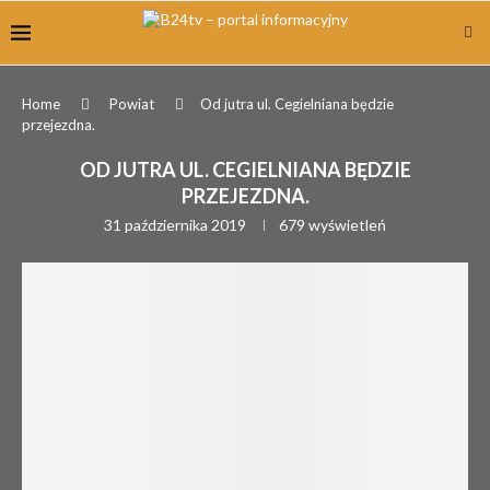
Home
Powiat
Od jutra ul. Cegielniana będzie
przejezdna.
OD JUTRA UL. CEGIELNIANA BĘDZIE
PRZEJEZDNA.
31 października 2019
679
wyświetleń