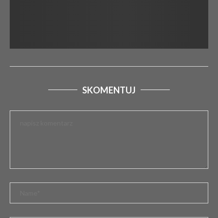
SKOMENTUJ
XLV DNI BEŁCHATOWA: ZNAMY PEŁNY SKŁAD
GWIAZD
10 kwietnia 2026