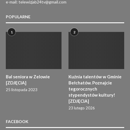
e-mail: telewizjab24tv@gmail.com
POPULARNE
1
2
Bal seniora w Zelowie
Kuźnia talentów w Gminie
[ZDJĘCIA]
Bełchatów. Poznajcie
tegorocznych
25 listopada 2023
stypendystów kultury!
[ZDJĘCIA]
23 lutego 2026
FACEBOOK