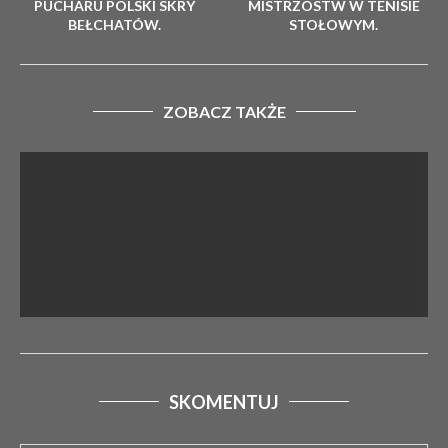
PUCHARU POLSKI SKRY
MISTRZOSTW W TENISIE
BEŁCHATÓW.
STOŁOWYM.
ZOBACZ TAKŻE
SKOMENTUJ