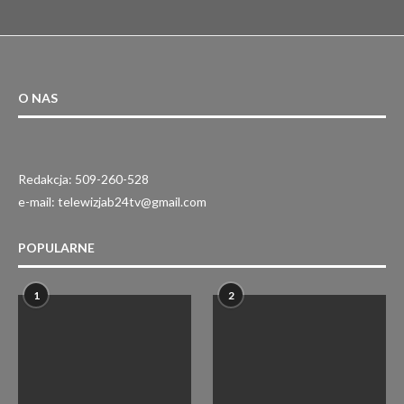
O NAS
Redakcja: 509-260-528
e-mail: telewizjab24tv@gmail.com
POPULARNE
1
2