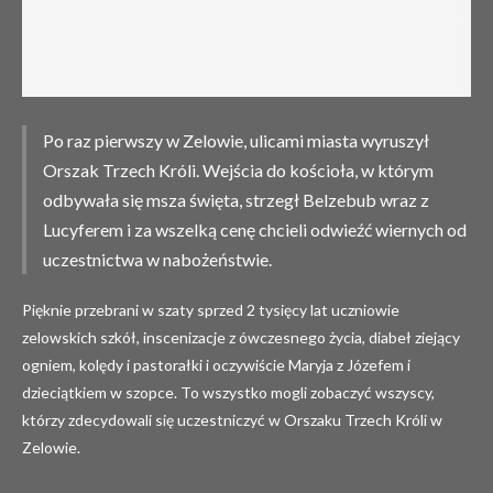
Po raz pierwszy w Zelowie, ulicami miasta wyruszył
Orszak Trzech Króli. Wejścia do kościoła, w którym
odbywała się msza święta, strzegł Belzebub wraz z
Lucyferem i za wszelką cenę chcieli odwieźć wiernych od
uczestnictwa w nabożeństwie.
Pięknie przebrani w szaty sprzed 2 tysięcy lat uczniowie
zelowskich szkół, inscenizacje z ówczesnego życia, diabeł ziejący
ogniem, kolędy i pastorałki i oczywiście Maryja z Józefem i
dzieciątkiem w szopce. To wszystko mogli zobaczyć wszyscy,
którzy zdecydowali się uczestniczyć w Orszaku Trzech Króli w
Zelowie.