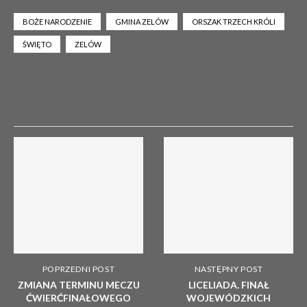
BOŻE NARODZENIE
GMINA ZELÓW
ORSZAK TRZECH KRÓLI
ŚWIĘTO
ZELÓW
POPRZEDNI POST
NASTĘPNY POST
ZMIANA TERMINU MECZU
LICELIADA. FINAŁ
ĆWIERĆFINAŁOWEGO
WOJEWÓDZKICH