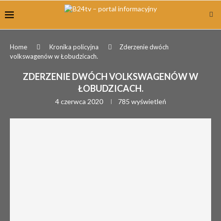
Home
Kronika policyjna
Zderzenie dwóch
volkswagenów w Łobudzicach.
ZDERZENIE DWÓCH VOLKSWAGENÓW W
ŁOBUDZICACH.
4 czerwca 2020
785
wyświetleń