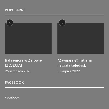
POPULARNE
1
2
Bal seniora w Zelowie
“Zawijaj się”. Tatiana
[ZDJĘCIA]
nagrała teledysk
25 listopada 2023
3 sierpnia 2022
FACEBOOK
Facebook