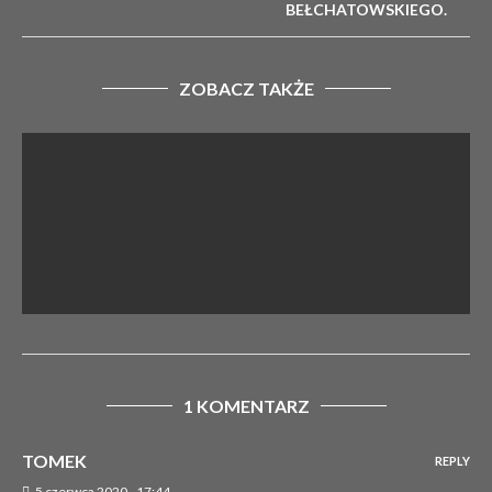
BEŁCHATOWSKIEGO.
ZOBACZ TAKŻE
1 KOMENTARZ
TOMEK
DRAMATYCZNY POCZĄTEK SEZONU. WYPADEK
REPLY
MOTOCYKLISTY W GMINIE SZCZERCÓW
5 czerwca 2020 - 17:44