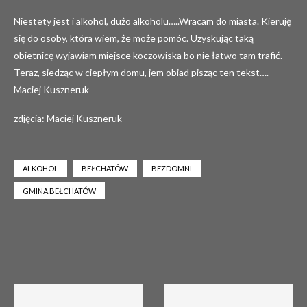
Niestety jest i alkohol, dużo alkoholu…..Wracam do miasta. Kieruję
się do osoby, która wiem, że może pomóc. Uzyskując taką
obietnicę wyjawiam miejsce koczowiska bo nie łatwo tam trafić.
Teraz, siedząc w ciepłym domu, jem obiad pisząc ten tekst….
Maciej Kuszneruk
zdjęcia: Maciej Kuszneruk
ALKOHOL
BEŁCHATÓW
BEZDOMNI
GMINA BEŁCHATÓW