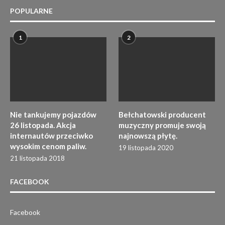
POPULARNE
1
2
Nie tankujemy pojazdów
Bełchatowski producent
26 listopada. Akcja
muzyczny promuje swoją
internautów przeciwko
najnowszą płytę.
wysokim cenom paliw.
19 listopada 2020
21 listopada 2018
FACEBOOK
Facebook