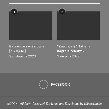
1
2
Bal seniora w Zelowie
“Zawijaj się”. Tatiana
[ZDJĘCIA]
nagrała teledysk
25 listopada 2023
3 sierpnia 2022
FACEBOOK
@2026 - All Right Reserved. Designed and Developed by MichelMedia