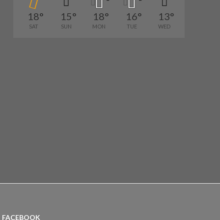
18
°
15
°
18
°
16
°
13
°
SAT
SUN
MON
TUE
WED
FACEBOOK