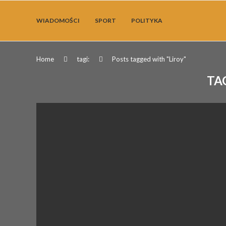
WIADOMOŚCI
SPORT
POLITYKA
Home
tagi:
Posts tagged with "Liroy"
TA