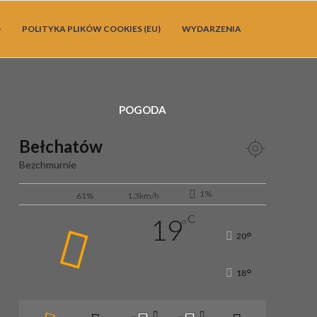
O
POLITYKA PLIKÓW COOKIES (EU)
WYDARZENIA
POGODA
Bełchatów
Bezchmurnie
1%
61%
1.3km/h
C
19
°
°
20
°
18