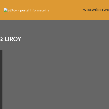
WOJEWÓDZTW
G:
LIROY