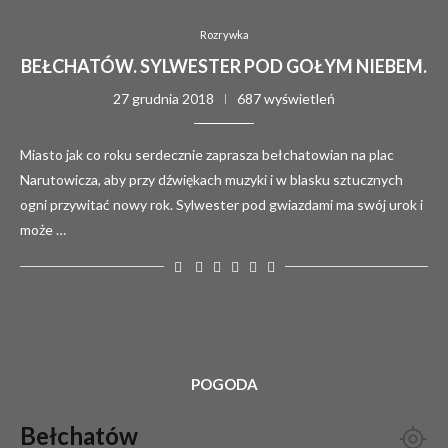
Rozrywka
BEŁCHATÓW. SYLWESTER POD GOŁYM NIEBEM.
27 grudnia 2018
687 wyświetleń
Miasto jak co roku serdecznie zaprasza bełchatowian na plac
Narutowicza, aby przy dźwiękach muzyki i w blasku sztucznych
ogni przywitać nowy rok. Sylwester pod gwiazdami ma swój urok i
może …
POGODA
Bełchatów