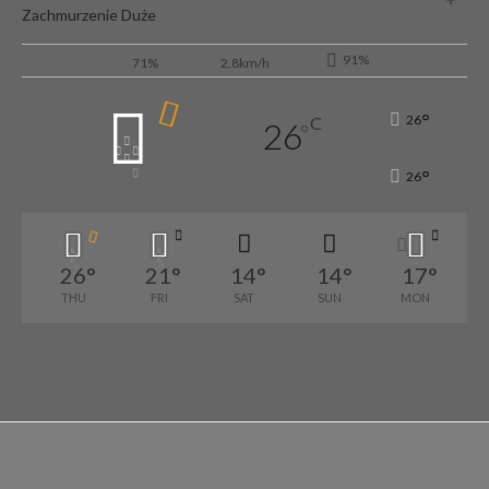
Zachmurzenie Duże
91%
71%
2.8km/h
°
26
C
26
°
°
26
26
°
21
°
14
°
14
°
17
°
THU
FRI
SAT
SUN
MON