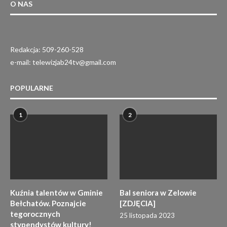
O NAS
Redakcja: 509-260-528
e-mail: telewizjab24tv@gmail.com
POPULARNE
1
2
Kuźnia talentów w Gminie
Bal seniora w Zelowie
Bełchatów. Poznajcie
[ZDJĘCIA]
tegorocznych
25 listopada 2023
stypendystów kultury!