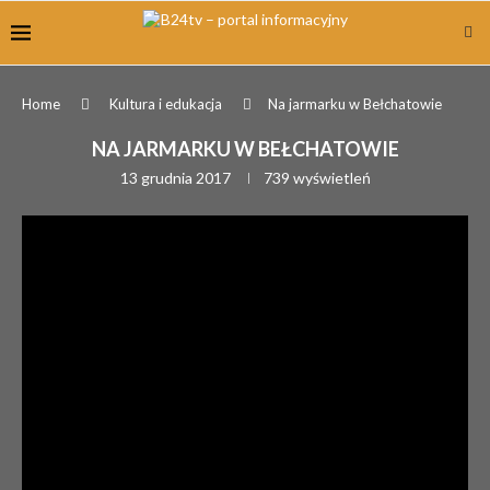
Home
Kultura i edukacja
Na jarmarku w Bełchatowie
NA JARMARKU W BEŁCHATOWIE
13 grudnia 2017
739
wyświetleń