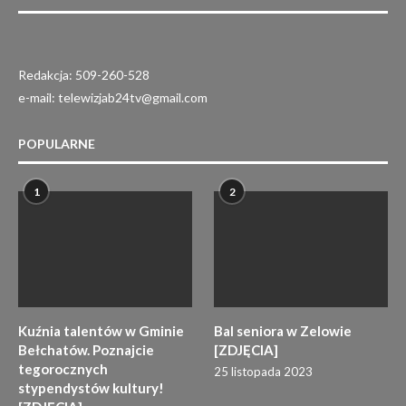
Redakcja: 509-260-528
e-mail: telewizjab24tv@gmail.com
POPULARNE
1
2
Kuźnia talentów w Gminie
Bal seniora w Zelowie
Bełchatów. Poznajcie
[ZDJĘCIA]
tegorocznych
25 listopada 2023
stypendystów kultury!