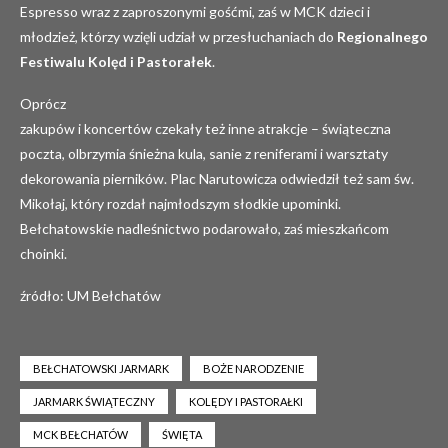
Espresso wraz z zaproszonymi gośćmi, zaś w MCK dzieci i
młodzież, którzy wzięli udział w przesłuchaniach do
Regionalnego
Festiwalu Kolęd i Pastorałek
.
Oprócz
zakupów i koncertów czekały też inne atrakcje – świąteczna
poczta, olbrzymia śnieżna kula, sanie z reniferami i warsztaty
dekorowania pierników. Plac Narutowicza odwiedził też sam św.
Mikołaj, który rozdał najmłodszym słodkie upominki.
Bełchatowskie nadleśnictwo podarowało, zaś mieszkańcom
choinki.
źródło: UM Bełchatów
BEŁCHATOWSKI JARMARK
BOŻE NARODZENIE
JARMARK ŚWIĄTECZNY
KOLĘDY I PASTORAŁKI
MCK BEŁCHATÓW
ŚWIĘTA