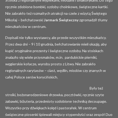
Stoiska z regionalnymi wypiekami, miodami i smakołykami. Do tego
ręcznie zdobione bombki, ozdoby choinkowe, świąteczne kartki.
Nie zabrakło też rozmaitych atrakcji na czele z wizytą Świętego
Mikołaj – bełchatowski
Jarmark Świąteczny
zgromadził tłumy
mieszkańców w centrum.
Dopisali nie tylko wystawcy, ale przede wszystkim mieszkańcy.
Przez dwa dni – 9 i 10 grudnia, bełchatowianie mieli okazję, aby
kupić oryginalne prezenty i świąteczne ozdoby. Na stoiskach
znalazło się wiele przysmaków, m.in. pardubickie pierniki,
węgierskie kołacze, wyroby prosto z Litwy. Nie zabrakło
regionalnych rarytasów – ciast, wędlin, miodów czy znanych w
całej Polsce serów korycińskich.
Były też
stroiki, bożonarodzeniowe drzewka, pocztówki, ręcznie szyte
zabawki, biżuteria, przedmioty ozdobione techniką decoupage.
Wszystko przy dźwiękach kolęd i pastorałek. W centrum
świąteczne piosenki śpiewali miejscy stypendyści oraz zespół Duo