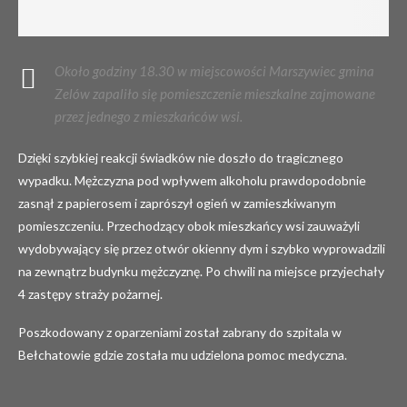
Około godziny 18.30 w miejscowości Marszywiec gmina
Zelów zapaliło się pomieszczenie mieszkalne zajmowane
przez jednego z mieszkańców wsi.
Dzięki szybkiej reakcji świadków nie doszło do tragicznego
wypadku. Mężczyzna pod wpływem alkoholu prawdopodobnie
zasnął z papierosem i zaprószył ogień w zamieszkiwanym
pomieszczeniu. Przechodzący obok mieszkańcy wsi zauważyli
wydobywający się przez otwór okienny dym i szybko wyprowadzili
na zewnątrz budynku mężczyznę. Po chwili na miejsce przyjechały
4 zastępy straży pożarnej.
Poszkodowany z oparzeniami został zabrany do szpitala w
Bełchatowie gdzie została mu udzielona pomoc medyczna.