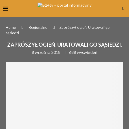
Home
Regionalne
Zaprószył ogień. Uratowali go
sąsiedzi.
ZAPRÓSZYŁ OGIEŃ. URATOWALI GO SĄSIEDZI.
8 września 2018
688
wyświetleń