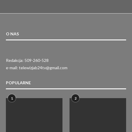
O NAS
Redakcja: 509-260-528
e-mail: telewizjab24tv@gmail.com
POPULARNE
1
2