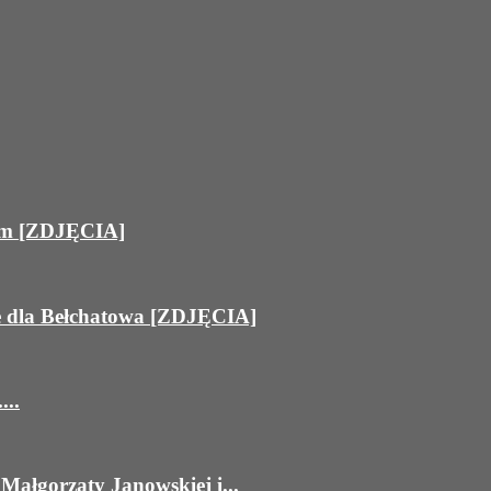
ram [ZDJĘCIA]
e dla Bełchatowa [ZDJĘCIA]
...
Małgorzaty Janowskiej i...