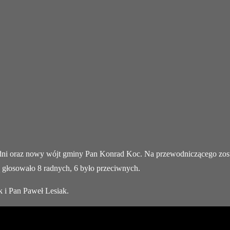
adni oraz nowy wójt gminy Pan Konrad Koc. Na przewodniczącego zosta
ą głosowało 8 radnych, 6 było przeciwnych.
k i Pan Paweł Lesiak.