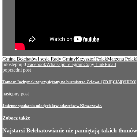
Gmina Bełchatów
I sesja Rady Gminy
Krzysztof Polak
Marzena Polak
udostępnij
0
Facebook
Whatsapp
Telegram
Copy Link
Email
poprzedni post
Tomasz Jachymek zaprzysiężony na burmistrza Zelowa. [ZDJĘCIA][VIDEO]
następny post
Jesienne spotkania młodych krwiodawców w Kleszczowie.
Zobacz także
Najstarsi Bełchatowianie nie pamiętają takich tłumó