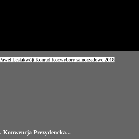
Paweł Lesiak
wójt Konrad Koc
wybory samorządowe 2018
w. Konwencja Prezydencka...