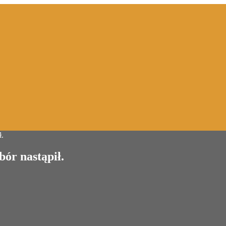
ł.
bór nastąpił.