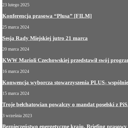
23 lutego 2025
Konferencja prasowa “Plusa” [FILM]
25 marca 2024
Sesja Rady Miejskiej jutro 21 marca
20 marca 2024
KWW Marioli Czechowskiej przedstawił swój prog
16 marca 2024
Konwencja wyborcza stowarzyszenia PLUS- wspólni
15 marca 2024
Troje bełchatowian powalczy o mandat poselski z PiS.
3 września 2023
Bezpieczeństwo energetyczne kraju. Briefing prasowy 