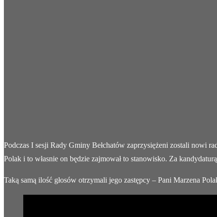
Podczas I sesji Rady Gminy Bełchatów zaprzysiężeni zostali nowi r
Polak i to własnie on będzie zajmował to stanowisko. Za kandydatur
Taką samą ilość głosów otrzymali jego zastępcy – Pani Marzena Pola