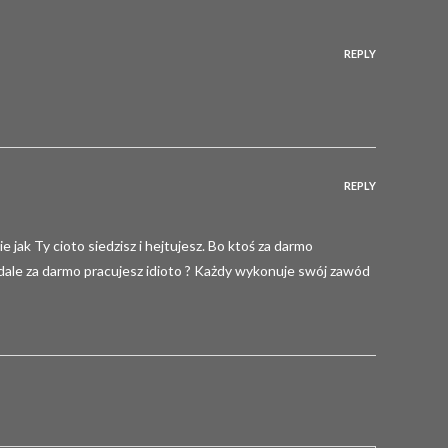
REPLY
REPLY
 jak Ty cioto siedzisz i hejtujesz. Bo ktoś za darmo
 pedale za darmo pracujesz idioto ? Każdy wykonuje swój zawód