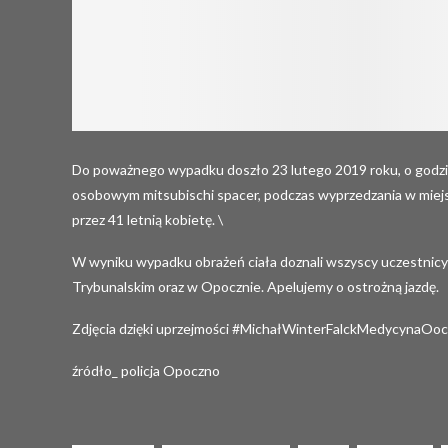
Do poważnego wypadku doszło 23 lutego 2019 roku, o godzini
osobowym mitsubischi spacer, podczas wyprzedzania w miejs
przez 41 letnią kobietę. \
W wyniku wypadku obrażeń ciała doznali wszyscy uczestnicy zd
Trybunalskim oraz w Opocznie. Apelujemy o ostrożną jazdę.
Zdjęcia dzięki uprzejmości
#MichałWinterFalckMedycynaOoc
źródło_ policja Opoczno