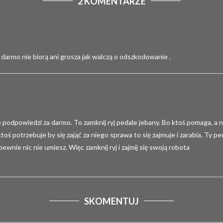
2 KOMENTARZE
darmo nie biorą ani grosza jak walczą o odszkodowanie .
podpowiedzi za darmo. To zamknij ryj pedale jebany. Bo ktoś pomaga, a nie
 ktoś potrzebuje by się zająć za niego sprawa to się zajmuje i zarabia. Ty
nie nic nie umiesz. Więc zamknij ryj i zajmij się swoją robota
SKOMENTUJ