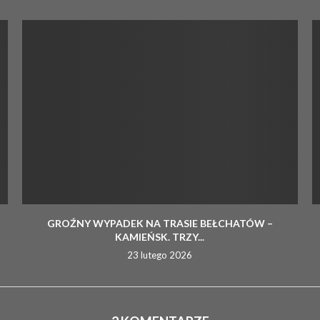
GROŹNY WYPADEK NA TRASIE BEŁCHATÓW –
KAMIEŃSK. TRZY...
23 lutego 2026