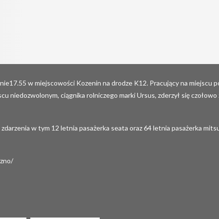
e17.55 w miejscowości Kozenin na drodze K12. Pracujący na miejscu polic
cu niedozwolonym, ciągnika rolniczego marki Ursus, zderzył się czołow
arzenia w tym 12 letnia pasażerka seata oraz 64 letnia pasażerka mitsubi
zno
/