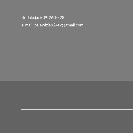
Redakcja: 509-260-528
e-mail: telewizjab24tv@gmail.com