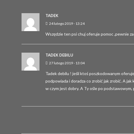
TADEK
24 lutego 2019 - 13:24
Wszędzie ten psi chuj oferuje pomoc ,pewnie za 
TADEK DEBILU
27 lutego 2019 - 13:04
Tadek debilu ! jeśli ktoś poszkodowanym oferuje 
podpowiada i doradza co zrobić jak zrobić. A jak
w czym jest dobry. A Ty ośle po podstawowym, pew