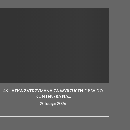
46-LATKA ZATRZYMANA ZA WYRZUCENIE PSA DO
KONTENERA NA...
20 lutego 2026