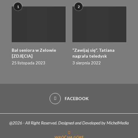
1
2
Bal seniora w Zelowie
“Zawijaj się”. Tatiana
[ZDJĘCIA]
nagrała teledysk
25 listopada 2023
3 sierpnia 2022
FACEBOOK
@2026 - All Right Reserved. Designed and Developed by MichelMedia
WRÓĆ NA GÓRĘ