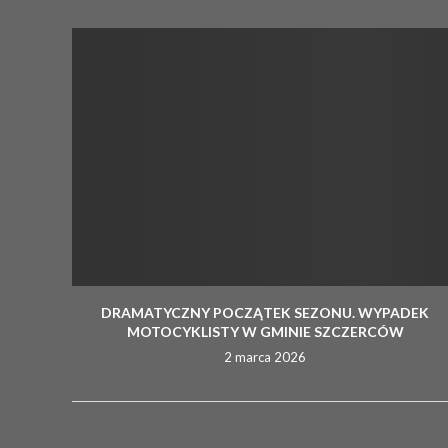
DRAMATYCZNY POCZĄTEK SEZONU. WYPADEK
MOTOCYKLISTY W GMINIE SZCZERCÓW
2 marca 2026