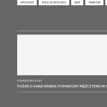
OPOCZNO
POLICJA OPOCZNO
SEAT
TRAKTOR
POPRZEDNI POST
POŻAR O 4 NAD RANEM. POPARZONY MĘŻCZYZNA W S