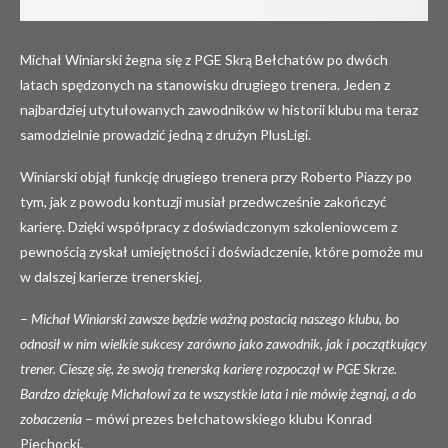
Michał Winiarski żegna się z PGE Skrą Bełchatów po dwóch
latach spędzonych na stanowisku drugiego trenera. Jeden z
najbardziej utytułowanych zawodników w historii klubu ma teraz
samodzielnie prowadzić jedną z drużyn PlusLigi.
Winiarski objął funkcję drugiego trenera przy Roberto Piazzy po
tym, jak z powodu kontuzji musiał przedwcześnie zakończyć
karierę. Dzięki współpracy z doświadczonym szkoleniowcem z
pewnością zyskał umiejętności i doświadczenie, które pomoże mu
w dalszej karierze trenerskiej.
–
Michał Winiarski zawsze będzie ważną postacią naszego klubu, bo
odnosił w nim wielkie sukcesy zarówno jako zawodnik, jak i początkujący
trener. Cieszę się, że swoją trenerską karierę rozpoczął w PGE Skrze.
Bardzo dziękuję Michałowi za te wszystkie lata i nie mówię żegnaj, a do
zobaczenia
– mówi prezes bełchatowskiego klubu Konrad
Piechocki.