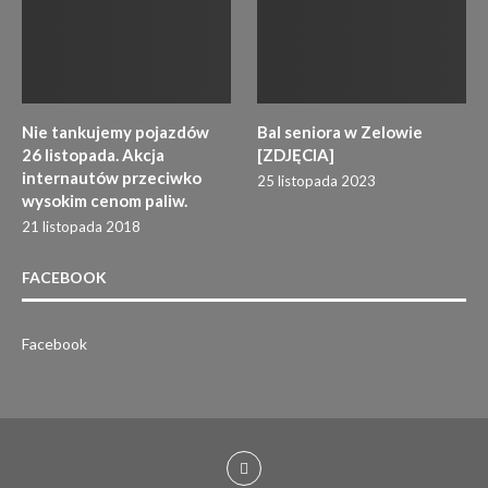
Nie tankujemy pojazdów
Bal seniora w Zelowie
26 listopada. Akcja
[ZDJĘCIA]
internautów przeciwko
25 listopada 2023
wysokim cenom paliw.
21 listopada 2018
FACEBOOK
Facebook