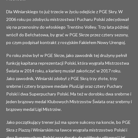
Dla Winiarskiego to już trzecie w życiu odejście z PGE Skry. W
2006 roku po zdobyciu mistrzostwa i Pucharu Polski zdecydował
się na przenosiny do włoskiego Trentino Volley. Trzy lata później
wrócił do Bełchatowa, by grać w PGE Skrze przez cztery sezony,
po czym podpisał kontrakt z rosyjskim Fakiełem Nowy Urengoj.
Po roku znów był w PGE Skrze, jako zawodnik tej drużyny pełnił
funkcję kapitana reprezentacji Polski, która wygrała Mistrzostwa
Świata w 2014 roku, a karierę musiał zakończyć w 2017 roku.
Jako zawodnik, Winiarski zdobył z PGE Skrą trzy złote, trzy
srebrne i cztery brązowe medale PlusLigi oraz cztery Puchary
Polski i dwa Superpuchary Polski. Ma też w dorobku dwa srebrne i
jeden brązowy medal Klubowych Mistrzostw Świata oraz srebrny i
brązowy medal Ligi Mistrzów.
Jako początkujący trener już ma spore sukcesy na koncie, bo PGE
Skra z Piazzą i Winiarskim na ławce wygrała mistrzostwo Polski i
dwa Superpuchary Polski oraz doszła do półfinału elitarnej Ligi