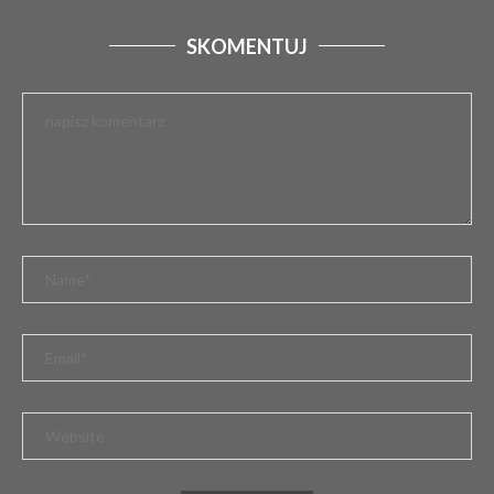
SKOMENTUJ
SPORTOWY HOŁD DLA ŻOŁNIERZY WYKLĘTYCH W
LEŚNEJ SCENERII
1 marca 2026