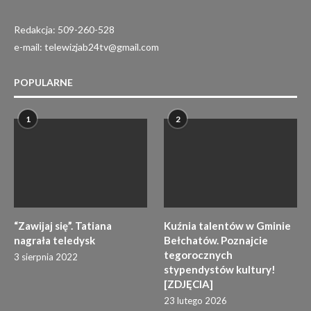
Redakcja: 509-260-528
e-mail: telewizjab24tv@gmail.com
POPULARNE
1
2
“Zawijaj się”. Tatiana
Kuźnia talentów w Gminie
nagrała teledysk
Bełchatów. Poznajcie
tegorocznych
3 sierpnia 2022
stypendystów kultury!
[ZDJĘCIA]
23 lutego 2026