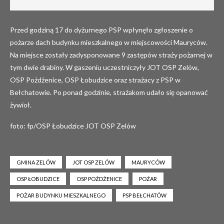
Przed godziną 17 do dyżurnego PSP wpłynęło zgłoszenie o
pożarze dach budynku mieszkalnego w miejscowości Mauryców.
Na miejsce zostały zadysponowane 9 zastępów straży pożarnej w
tym dwie drabiny. W gaszeniu uczestniczyły JOT OSP Zelów,
OSP Pożdżenice, OSP Łobudzice oraz strażacy z PSP w
Bełchatowie. Po ponad godzinie, strażakom udało się opanować
żywioł.
foto: fp/OSP Łobudzice JOT OSP Zelów
GMINA ZELÓW
JOT OSP ZELÓW
MAURYCÓW
OSP ŁOBUDZICE
OSP POŻDŻENICE
POŻAR
POŻAR BUDYNKU MIESZKALNEGO
PSP BEŁCHATÓW