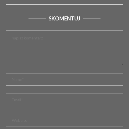
SKOMENTUJ
DRAMATYCZNY POCZĄTEK SEZONU. WYPADEK
MOTOCYKLISTY W GMINIE SZCZERCÓW
2 marca 2026