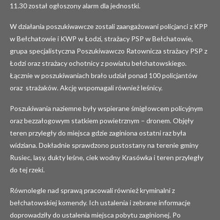
11.30 został ogłoszony alarm dla jednostki.
W działania poszukiwawcze zostali zaangażowani policjanci z KPP
w Bełchatowie i KWP w Łodzi, strażacy PSP w Bełchatowie,
grupa specjalistyczna Poszukiwawczo Ratownicza strażacy PSP z
Łodzi oraz strażacy ochotnicy z powiatu bełchatowskiego.
Łącznie w poszukiwaniach brało udział ponad 100 policjantów
oraz strażaków. Akcję wspomagali również leśnicy.
Poszukiwania naziemne były wspierane śmigłowcem policyjnym
oraz bezzałogowym statkiem powietrznym – dronem. Objęły
teren przyległy do miejsca gdzie zaginiona ostatni raz była
widziana. Dokładnie sprawdzono pustostany na terenie gminy
Rusiec, lasy, dukty leśne, ciek wodny Krasówka i teren przyległy
do tej rzeki.
Równolegle nad sprawą pracowali również kryminalni z
bełchatowskiej komendy. Ich ustalenia i zebrane informacje
doprowadziły do ustalenia miejsca pobytu zaginionej. Po