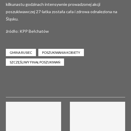
kilkunastu godzinach intensywnie prowadzonej akcji
poszukiwawczej 27-latka została cała i zdrowa odnaleziona na
Śląsku.
źródło: KPP Bełchatów
GMINA RUSIEC
POSZUKIWANIA KOBIETY
SZCZĘŚLIWY FINAŁ POSZUKIWAŃ