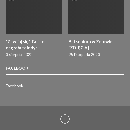
“Zawijaj się”. Tatiana
Bal seniora w Zelowie
nagrała teledysk
[ZDJĘCIA]
3 sierpnia 2022
25 listopada 2023
FACEBOOK
Facebook