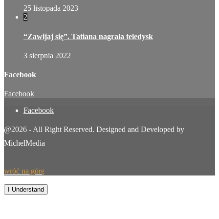
25 listopada 2023
2
“Zawijaj się”. Tatiana nagrała teledysk
3 sierpnia 2022
Facebook
Facebook
Facebook
@2026 - All Right Reserved. Designed and Developed by
MichelMedia
wróć na górę
By continuing to browse this site, you agree to our
use of cookies
.
I Understand