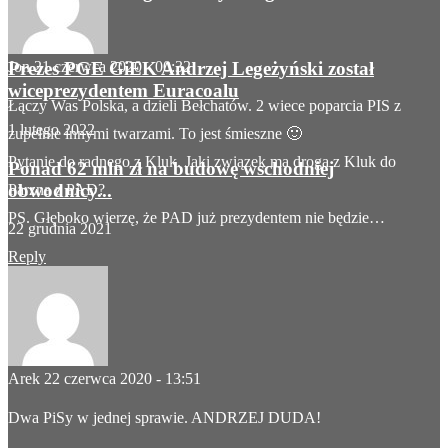
18 lutego 2022
Prezes PGE GiEK Andrzej Legeżyński został
Jon
21 czerwca 2020 - 00:32
wiceprezydentem Euracoalu
Łączy Was Polska, a dzieli Bełchatów. 2 wiece poparcia PIS z
1 lutego 2022
zupełnie innymi twarzami. To jest śmieszne 🙂
Pytanie do radnego z Kluk. Jaki związek ma droga z Kluk do
Ponad 62 mln zł na budowę wschodniej
obwodnicy...
Parzna z PAD?
PS. Głęboko wierzę, że PAD już prezydentem nie będzie…
22 grudnia 2021
Reply
Arek
22 czerwca 2020 - 13:51
Dwa PiSy w jednej sprawie. ANDRZEJ DUDA!