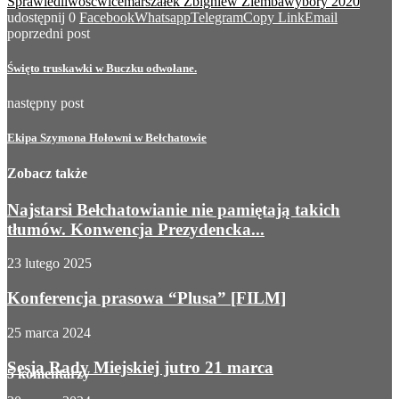
Sprawiedliwość
wicemarszałek Zbigniew Ziemba
wybory 2020
udostępnij
0
Facebook
Whatsapp
Telegram
Copy Link
Email
poprzedni post
Święto truskawki w Buczku odwołane.
następny post
Ekipa Szymona Hołowni w Bełchatowie
Zobacz także
Najstarsi Bełchatowianie nie pamiętają takich
tłumów. Konwencja Prezydencka...
23 lutego 2025
Konferencja prasowa “Plusa” [FILM]
25 marca 2024
Sesja Rady Miejskiej jutro 21 marca
5 komentarzy