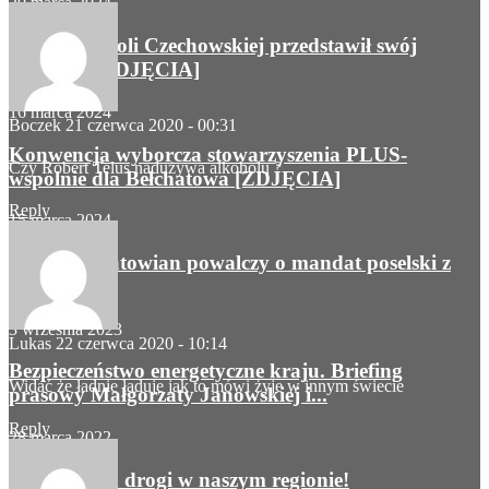
20 marca 2024
KWW Marioli Czechowskiej przedstawił swój
program [ZDJĘCIA]
16 marca 2024
Boczek
21 czerwca 2020 - 00:31
Konwencja wyborcza stowarzyszenia PLUS-
Czy Robert Telus nadużywa alkoholu ?
wspólnie dla Bełchatowa [ZDJĘCIA]
Reply
15 marca 2024
Troje bełchatowian powalczy o mandat poselski z
PiS....
3 września 2023
Lukas
22 czerwca 2020 - 10:14
Bezpieczeństwo energetyczne kraju. Briefing
Widać że ładnie ładuje jak to mówi żyje w innym świecie
prasowy Małgorzaty Janowskiej i...
Reply
28 marca 2022
16 mln zł na drogi w naszym regionie!