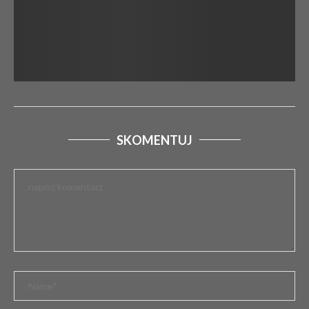
SKOMENTUJ
DRAMATYCZNY POCZĄTEK SEZONU. WYPADEK
MOTOCYKLISTY W GMINIE SZCZERCÓW
2 marca 2026