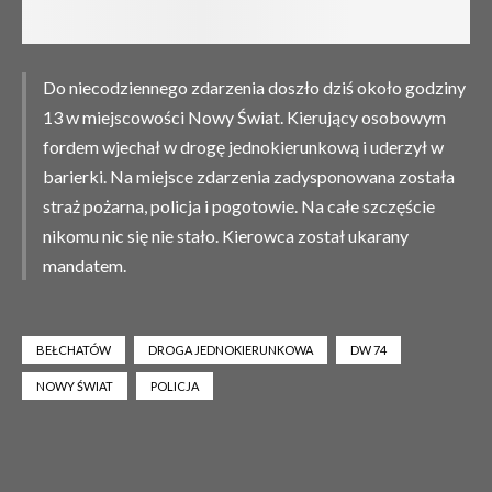
Do niecodziennego zdarzenia doszło dziś około godziny
13 w miejscowości Nowy Świat. Kierujący osobowym
fordem wjechał w drogę jednokierunkową i uderzył w
barierki. Na miejsce zdarzenia zadysponowana została
straż pożarna, policja i pogotowie. Na całe szczęście
nikomu nic się nie stało. Kierowca został ukarany
mandatem.
BEŁCHATÓW
DROGA JEDNOKIERUNKOWA
DW 74
NOWY ŚWIAT
POLICJA