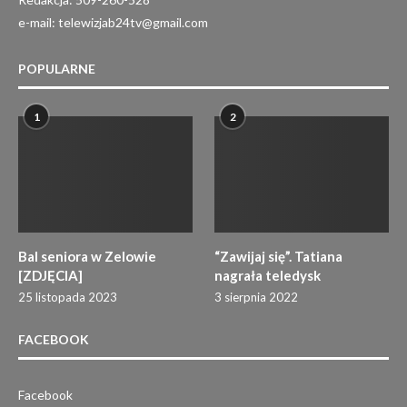
e-mail: telewizjab24tv@gmail.com
POPULARNE
1
2
Bal seniora w Zelowie
“Zawijaj się”. Tatiana
[ZDJĘCIA]
nagrała teledysk
25 listopada 2023
3 sierpnia 2022
FACEBOOK
Facebook