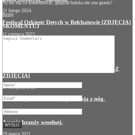
Tu nie ma co komentować, głupota ludzka nie zna granic!
21 lutego 2024
Reply
Festiwal Orkiestr Dętych w Bełchatowie [ZDJĘCIA]
SKOMENTUJ
11 czerwca 2023
Gwiazdy na Dniach Bełchatowa
23 maja 2023
Dzieci lubią misie, misie lubią dzieci. [ZOBACZ
ZDJĘCIA]
21 listopada 2021
Ile kosztuje wesele? Ceny powalają z nóg.
17 sierpnia 2021
Agonia branży weselnej.
29 marca 2021