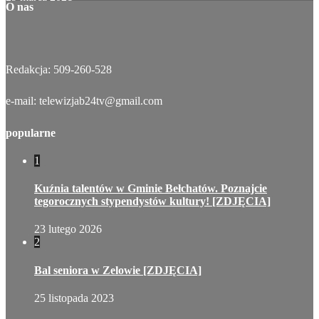
O nas
Redakcja: 509-260-528
e-mail: telewizjab24tv@gmail.com
popularne
1
Kuźnia talentów w Gminie Bełchatów. Poznajcie
tegorocznych stypendystów kultury! [ZDJĘCIA]
23 lutego 2026
2
Bal seniora w Zelowie [ZDJĘCIA]
25 listopada 2023