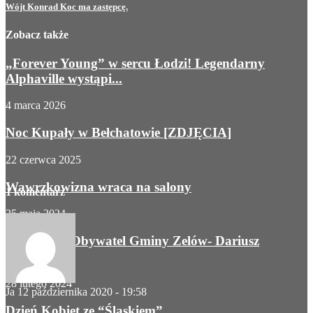
Wójt Konrad Koc ma zastępcę.
Zobacz także
„Forever Young” w sercu Łodzi! Legendarny
Alphaville wystąpi...
4 marca 2026
Noc Kupały w Bełchatowie [ZDJĘCIA]
22 czerwca 2025
Wawrzkowizna wraca na salony
1 komentarz
25 maja 2024
Honorowy Obywatel Gminy Zelów- Dariusz
Mikulski
28 lutego 2024
Ja
12 października 2020 - 19:58
Dzień Kobiet ze “Śląskiem”