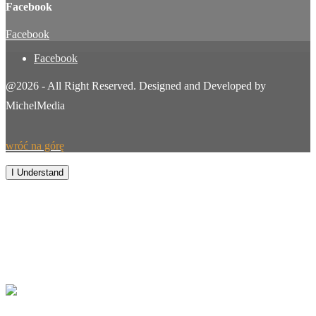
Facebook
Facebook
Facebook
@2026 - All Right Reserved. Designed and Developed by
MichelMedia
wróć na górę
By continuing to browse this site, you agree to our
use of cookies
.
I Understand
Wiadomości
Sport
Polityka
Województwo