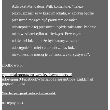
Adwokat Magdalena Wilk komentuje: “należy
przypuszczać, że w każdym lokalu, w którym będzie
przestrzeń mogąca być parkietem do tańca,
udostępnienie tej przestrzeni będzie zakazane. Pachnie
mi to weselami tylko na siedząco. Przy czym –
właściciel lokalu może być karany za samo
udostępnienie miejsca do tańczenia, ludzie
niekoniecznie muszą je do tańca wykorzystywać”.
źródło:
wp.pl
epidemia
koronawirus
wesele
zabawa taneczna
udostępnij
0
Facebook
Whatsapp
Telegram
Copy Link
Email
poprzedni post
Wjechał pod prąd i uderzył w barierki.
następny post