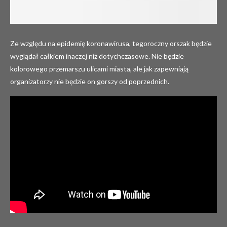
Ze względu na epidemię koronawirusa, tegoroczny orszak będzie
wyglądał całkiem inaczej niż dotychczasowe. Nie będzie
kolorowego przemarszu ulicami miasta, ale jak zapewniają
organizatorzy nie będzie on gorszy od poprzednich.