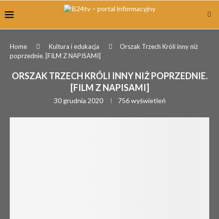
Home
Kultura i edukacja
Orszak Trzech Króli inny niż
poprzednie. [FILM Z NAPISAMI]
ORSZAK TRZECH KRÓLI INNY NIŻ POPRZEDNIE.
[FILM Z NAPISAMI]
30 grudnia 2020
756
wyświetleń