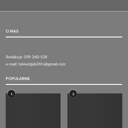
O NAS
Redakcja: 509-260-528
e-mail: telewizjab24tv@gmail.com
POPULARNE
1
2