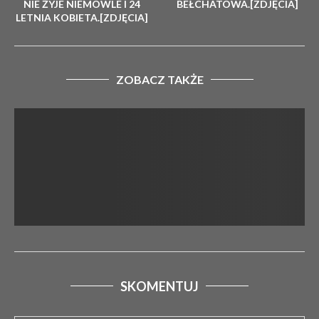
NIE ŻYJE NIEMOWLE I 24
BEŁCHATOWA.[ZDJĘCIA]
LETNIA KOBIETA.[ZDJĘCIA]
ZOBACZ TAKŻE
SKOMENTUJ