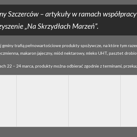
iny Szczerców – artykuły w ramach współprac
yszenie „Na Skrzydłach Marzeń”.
gminy trafią pełnowartościowe produkty spożywcze, na które tym razem z
ęczmienna, makaron jajeczny, miód nektarowy, mleko UHT, pasztet drobiow
ch 22 – 24 marca, produkty można odbierać zgodnie z terminami, przek