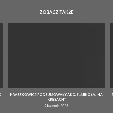
ZOBACZ TAKŻE
D
KRASZKOWICE PODSUMOWAŁY AKCJĘ „MIKOŁAJ NA
KRESACH”
9 kwietnia 2026