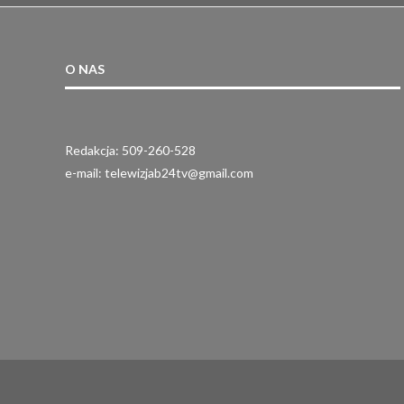
O NAS
Redakcja: 509-260-528
e-mail: telewizjab24tv@gmail.com