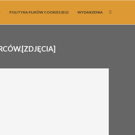
O
POLITYKA PLIKÓW COOKIES (EU)
WYDARZENIA
CÓW.[ZDJĘCIA]