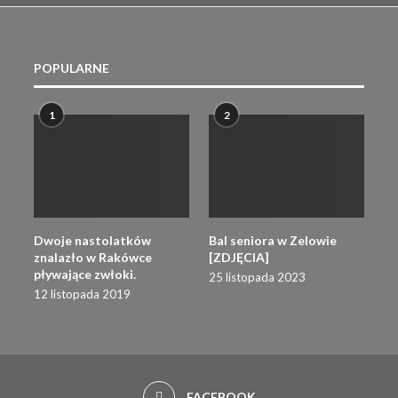
POPULARNE
1
2
Dwoje nastolatków
Bal seniora w Zelowie
znalazło w Rakówce
[ZDJĘCIA]
pływające zwłoki.
25 listopada 2023
12 listopada 2019
FACEBOOK