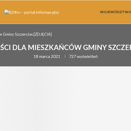
WOJEWÓDZTW
ów Gminy Szczerców.[ZDJĘCIA]
ŚCI DLA MIESZKAŃCÓW GMINY SZCZER
18 marca 2021
727
wyświetleń