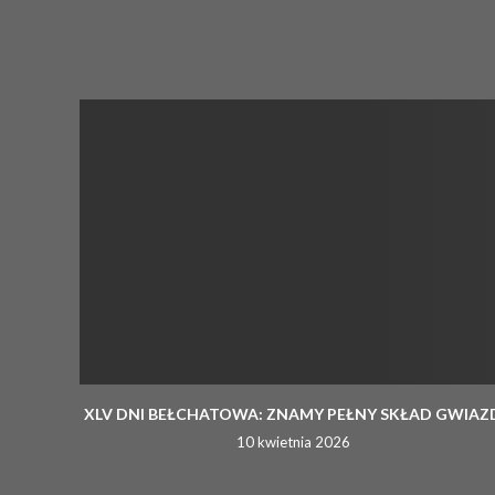
XLV DNI BEŁCHATOWA: ZNAMY PEŁNY SKŁAD GWIAZ
10 kwietnia 2026