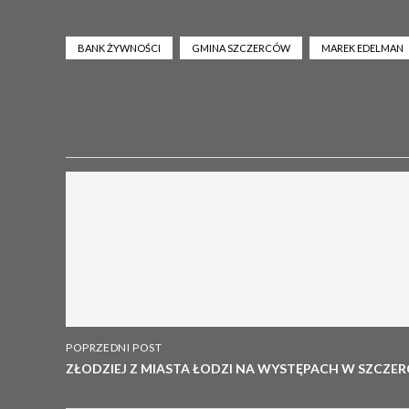
BANK ŻYWNOŚCI
GMINA SZCZERCÓW
MAREK EDELMAN
POPRZEDNI POST
ZŁODZIEJ Z MIASTA ŁODZI NA WYSTĘPACH W SZCZER