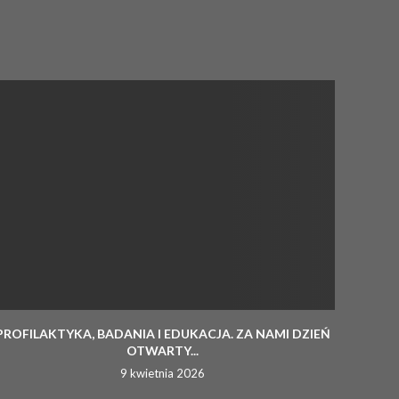
PROFILAKTYKA, BADANIA I EDUKACJA. ZA NAMI DZIEŃ
OTWARTY...
9 kwietnia 2026