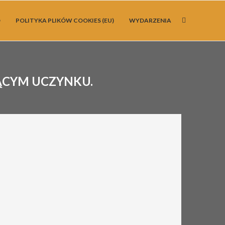
O
POLITYKA PLIKÓW COOKIES (EU)
WYDARZENIA
ĄCYM UCZYNKU.