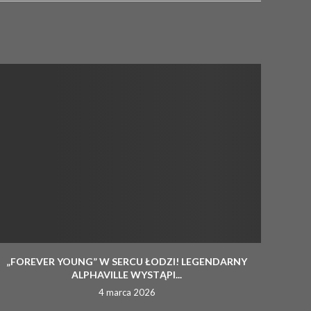
„FOREVER YOUNG” W SERCU ŁODZI! LEGENDARNY
ALPHAVILLE WYSTĄPI...
4 marca 2026