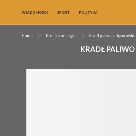
WIADOMOŚCI
SPORT
POLITYKA
Home
Kronika policyjna
Kradł paliwo z ciężarówki
KRADŁ PALIWO