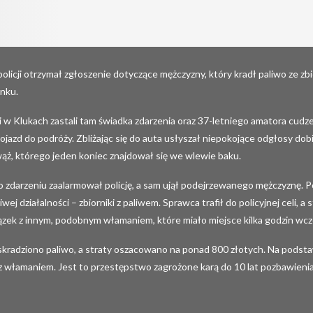
licji otrzymał zgłoszenie dotyczące mężczyzny, który kradł paliwo ze zbi
ynku.
 w Klukach zastali tam świadka zdarzenia oraz 37-letniego amatora cudz
jazd do podróży. Zbliżając się do auta usłyszał niepokojące odgłosy dob
 wąż, którego jeden koniec znajdował się we wlewie baku.
o zdarzeniu zaalarmował policję, a sam ujął podejrzewanego mężczyznę. Po
wej działalności – zbiorniki z paliwem. Sprawca trafił do policyjnej celi
wiązek z innym, podobnym włamaniem, które miało miejsce kilka godzin wc
ż skradziono paliwo, a straty oszacowano na ponad 800 złotych. Na po
z włamaniem. Jest to przestępstwo zagrożone karą do 10 lat pozbawienia