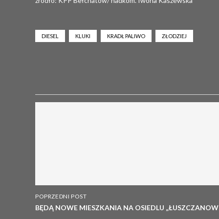
źródło: KPP Bełchatów/ nadkom. Iwona Kaszewska
DIESEL
KLUKI
KRADŁ PALIWO
ZŁODZIEJ
POPRZEDNI POST
BĘDĄ NOWE MIESZKANIA NA OSIEDLU „ŁUSZCZANOWI