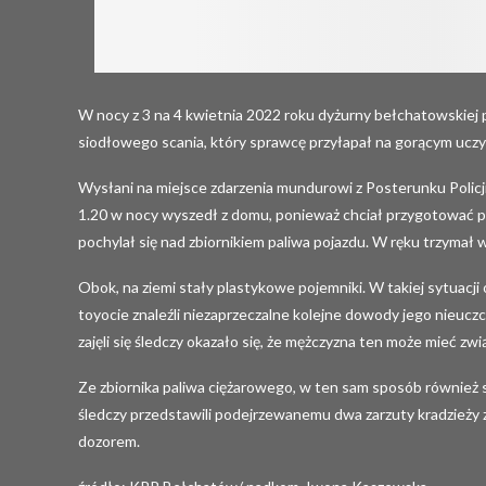
W nocy z 3 na 4 kwietnia 2022 roku dyżurny bełchatowskiej po
siodłowego scania, który sprawcę przyłapał na gorącym ucz
Wysłani na miejsce zdarzenia mundurowi z Posterunku Policji
1.20 w nocy wyszedł z domu, ponieważ chciał przygotować po
pochylał się nad zbiornikiem paliwa pojazdu. W ręku trzymał
Obok, na ziemi stały plastykowe pojemniki. W takiej sytuacji 
toyocie znaleźli niezaprzeczalne kolejne dowody jego nieuczci
zajęli się śledczy okazało się, że mężczyzna ten może mieć z
Ze zbiornika paliwa ciężarowego, w ten sam sposób równie
śledczy przedstawili podejrzewanemu dwa zarzuty kradzieży 
dozorem.