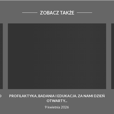
ZOBACZ TAKŻE
D
PROFILAKTYKA, BADANIA I EDUKACJA. ZA NAMI DZIEŃ
OTWARTY...
9 kwietnia 2026