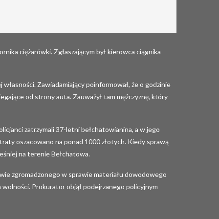
ornika ciężarówki. Zgłaszającym był kierowca ciągnika
ej własności. Zawiadamiający poinformował, że o godzinie
iegające od strony auta. Zauważył tam mężczyznę, który
licjanci zatrzymali 37-letni bełchatowianina, a w jego
, a straty oszacowano na ponad 1000 złotych. Kiedy sprawą
ześniej na terenie Bełchatowa.
dstawie zgromadzonego w sprawie materiału dowodowego
 wolności. Prokurator objął podejrzanego policyjnym