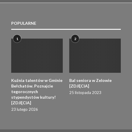
POPULARNE
1
2
Kuźnia talentów w Gminie
Bal seniora w Zelowie
Bełchatów. Poznajcie
[ZDJĘCIA]
tegorocznych
25 listopada 2023
stypendystów kultury!
[ZDJĘCIA]
23 lutego 2026