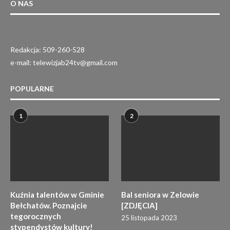
O NAS
Redakcja: 509-260-528
e-mail: telewizjab24tv@gmail.com
POPULARNE
1
2
Kuźnia talentów w Gminie
Bal seniora w Zelowie
Bełchatów. Poznajcie
[ZDJĘCIA]
tegorocznych
25 listopada 2023
stypendystów kultury!