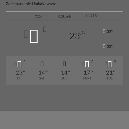
Zachmurzenie Umiarkowane
53%
72%
0.5km/h
°
23
C
23
°
°
22
23
°
14
°
14
°
17
°
21
°
FRI
SAT
SUN
MON
TUE