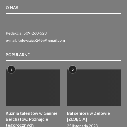
O NAS
Redakcja: 509-260-528
e-mail: telewizjab24tv@gmail.com
POPULARNE
1
2
Kuźnia talentów w Gminie
Bal seniora w Zelowie
Bełchatów. Poznajcie
[ZDJĘCIA]
tegorocznych
25 listopada 2023