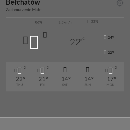
Bełchatów
Zachmurzenie Małe
33%
86%
2.5km/h
°
24
C
22
°
°
22
22
°
21
°
14
°
14
°
17
°
THU
FRI
SAT
SUN
MON