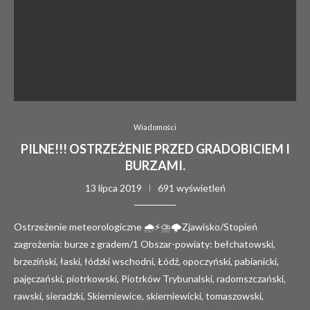
Wiadomości
PILNE!!! OSTRZEŻENIE PRZED GRADOBICIEM I
BURZAMI.
13 lipca 2019
691 wyświetleń
Ostrzeżenie meteorologiczne 🌧⚡️⛈🌩Zjawisko/Stopień
zagrożenia: burze z gradem/1 Obszar-powiaty: bełchatowski,
brzeziński, łaski, łódzki wschodni, Łódź, opoczyński, pabianicki,
pajęczański, piotrkowski, Piotrków Trybunalski, radomszczański,
rawski, sieradzki, Skierniewice, skierniewicki, tomaszowski,