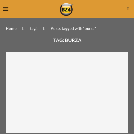
Home
tagi:
Posts tagged with "burza"
TAG:
BURZA