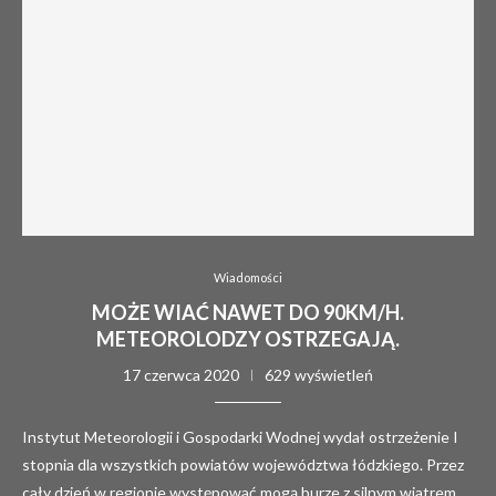
Wiadomości
MOŻE WIAĆ NAWET DO 90KM/H.
METEOROLODZY OSTRZEGAJĄ.
17 czerwca 2020
629 wyświetleń
Instytut Meteorologii i Gospodarki Wodnej wydał ostrzeżenie I
stopnia dla wszystkich powiatów województwa łódzkiego. Przez
cały dzień w regionie występować mogą burze z silnym wiatrem,