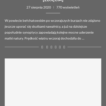
27 sierpnia 2020
770 wyświetleń
W powiecie bełchatowskim po wczorajszych burzach nie zdążono
jeszcze uporać się skutkami nawałnicy, a już na dzisiejsze
popołudnie synoptycy zapowiadają kolejne mocne uderzenie
matki natury. Prędkość wiatru wczoraj dochodziła do …