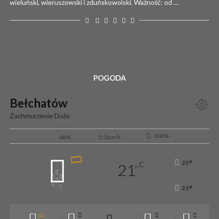
wieluński, wieruszowski i zduńskowolski. Ważność: od …
POGODA
Bełchatów
Zachmurzenie Duże
100%
68%
0.5km/h
°
23
C
21
°
°
21