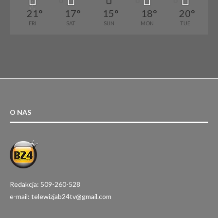
21
°
17
°
15
°
18
°
20
°
FRI
SAT
SUN
MON
TUE
O NAS
Redakcja: 509-260-528
e-mail: telewizjab24tv@gmail.com