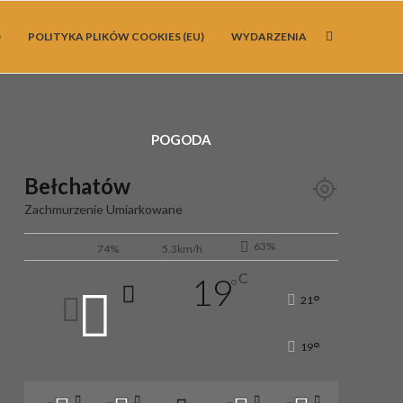
O
POLITYKA PLIKÓW COOKIES (EU)
WYDARZENIA
POGODA
Bełchatów
Zachmurzenie Umiarkowane
63%
74%
5.3km/h
C
19
°
°
21
°
19