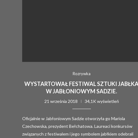
Rozrywka
WYSTARTOWAŁ FESTIWAL SZTUKI JABŁK
W JABŁONIOWYM SADZIE.
21 września 2018
34,1K wyświetleń
Oficjalnie w Jabłoniowym Sadzie otworzyła go Mariola
Czechowska, prezydent Bełchatowa. Laureaci konkursów
związanych z festiwalem i jego symbolem jabłkiem odebrali