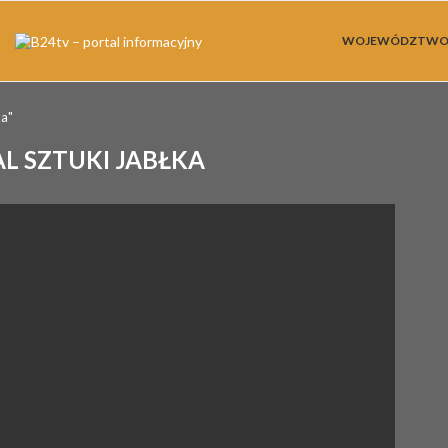
WOJEWÓDZTW
ka"
L SZTUKI JABŁKA