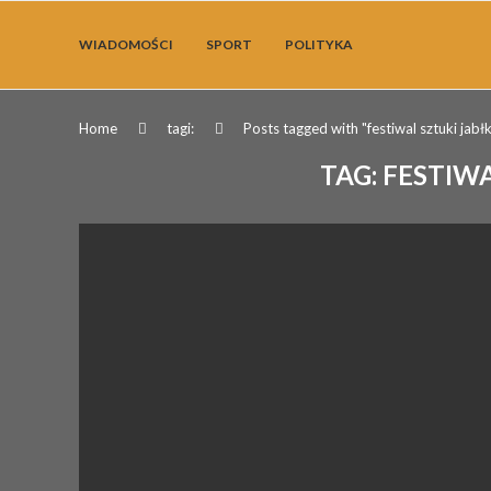
WIADOMOŚCI
SPORT
POLITYKA
Home
tagi:
Posts tagged with "festiwal sztuki jabł
TAG:
FESTIWA