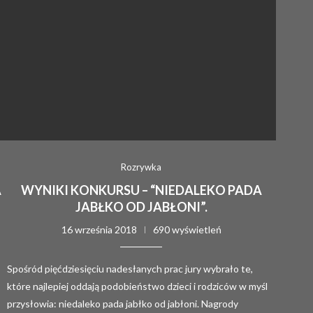
Rozrywka
A
WYNIKI KONKURSU – “NIEDALEKO PADA
JABŁKO OD JABŁONI”.
16 września 2018
690 wyświetleń
Spośród pięćdziesięciu nadesłanych prac jury wybrało te,
które najlepiej oddają podobieństwo dzieci i rodziców w myśl
przysłowia: niedaleko pada jabłko od jabłoni. Nagrody