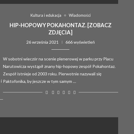
Kultura i edukacja
Wiadomości
HIP-HOPOWY POKAHONTAZ. [ZOBACZ
ZDJĘCIA]
26 września 2021
666 wyświetleń
W sobotni wieczór na scenie plenerowej w parku przy Placu
Narutowicza wystąpił znany hip-hopowy zespół Pokahontaz.
Zespół istnieje od 2003 roku. Pierwotnie nazywali się
i
Paktofonika, by jeszcze w tym samym …