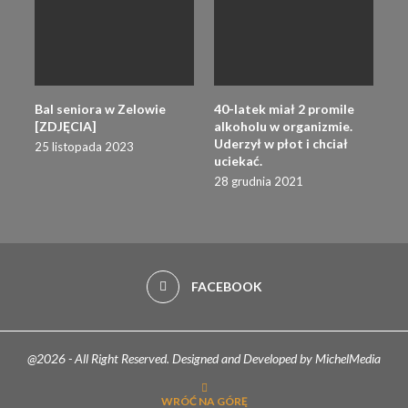
Bal seniora w Zelowie
40-latek miał 2 promile
[ZDJĘCIA]
alkoholu w organizmie.
Uderzył w płot i chciał
25 listopada 2023
uciekać.
28 grudnia 2021
FACEBOOK
@2026 - All Right Reserved. Designed and Developed by MichelMedia
WRÓĆ NA GÓRĘ