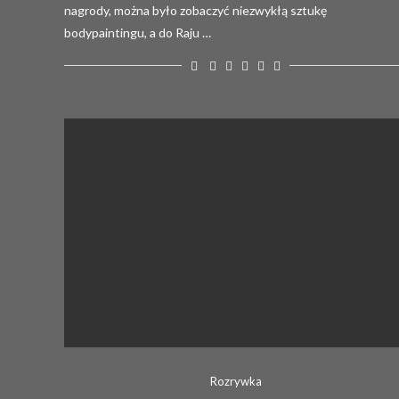
nagrody, można było zobaczyć niezwykłą sztukę
bodypaintingu, a do Raju …
Rozrywka