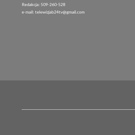
Redakcja: 509-260-528
e-mail: telewizjab24tv@gmail.com