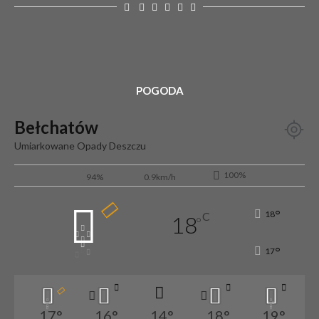
POGODA
Bełchatów
Umiarkowane Opady Deszczu
100%
94%
0.9km/h
°
18
C
18
°
°
17
17
°
16
°
14
°
18
°
19
°