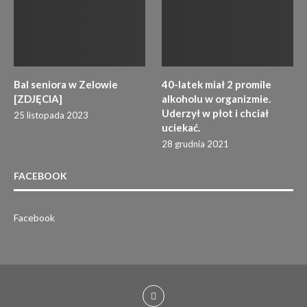
Bal seniora w Zelowie
40-latek miał 2 promile
[ZDJĘCIA]
alkoholu w organizmie.
Uderzył w płot i chciał
25 listopada 2023
uciekać.
28 grudnia 2021
FACEBOOK
Facebook