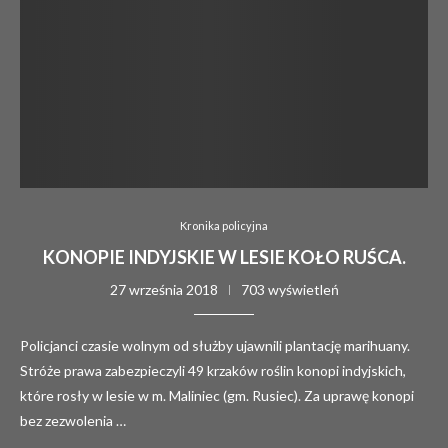
Kronika policyjna
KONOPIE INDYJSKIE W LESIE KOŁO RUŚCA.
27 września 2018
703 wyświetleń
Policjanci czasie wolnym od służby ujawnili plantację marihuany.
Stróże prawa zabezpieczyli 49 krzaków roślin konopi indyjskich,
które rosły w lesie w m. Maliniec (gm. Rusiec). Za uprawę konopi
bez zezwolenia …