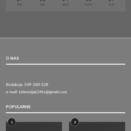
FRI
SAT
SUN
MON
TUE
O NAS
Redakcja: 509-260-528
e-mail: telewizjab24tv@gmail.com
POPULARNE
1
2