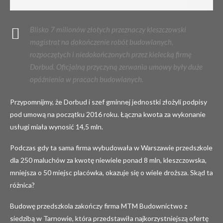
Blisko 7 milionów złotych przeznaczy kleszczowski
magistrat na dokończenie robót budowlanych,
rozpoczętych i niedokończonych przez kielecką firmę
Dorbud. Oficjalną przyczyną zerwania umowy były duże
opóźnienia w pracach budowlanych.
Przypomnijmy, że Dorbud i szef gminnej jednostki złożyli podpisy
pod umową na początku 2016 roku. Łączna kwota za wykonanie
usługi miała wynosić 14,5 mln.
Podczas gdy ta sama firma wybudowała w Warszawie przedszkole
dla 250 maluchów za kwotę niewiele ponad 8 mln, kleszczowska,
mniejsza o 50 miejsc placówka, okazuje się o wiele droższa. Skąd ta
różnica?
Budowę przedszkola zakończy firma MTM Budownictwo z
siedzibą w Tarnowie, która przedstawiła najkorzystniejszą ofertę