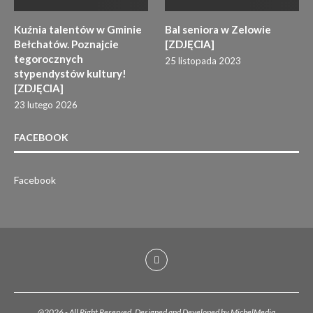
Kuźnia talentów w Gminie
Bal seniora w Zelowie
Bełchatów. Poznajcie
[ZDJĘCIA]
tegorocznych
25 listopada 2023
stypendystów kultury!
[ZDJĘCIA]
23 lutego 2026
FACEBOOK
Facebook
@2026 - All Right Reserved. Designed and Developed by MichelMedia