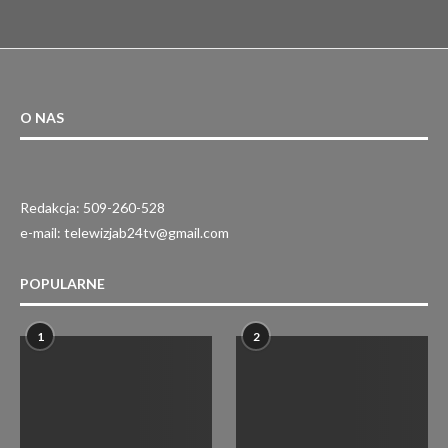
O NAS
Redakcja: 509-260-528
e-mail: telewizjab24tv@gmail.com
POPULARNE
1
2