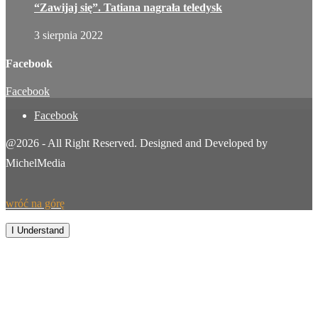
“Zawijaj się”. Tatiana nagrała teledysk
3 sierpnia 2022
Facebook
Facebook
Facebook
@2026 - All Right Reserved. Designed and Developed by
MichelMedia
wróć na górę
By continuing to browse this site, you agree to our
use of cookies
.
I Understand
Wiadomości
Sport