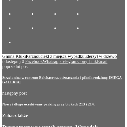
Gmina Kluki
Parzno
uciekł z miejsca wypadku
uderzył w drzewo
udostępnij
0
Facebook
Whatsapp
Telegram
Copy Link
Email
poprzedni post
Strzelanina w centrum Bełchatowa, odznaczenia i piknik rodzinny. [MEGA
GALERIA]
następny post
Nowy i długo oczekiwany parking przy blokach 213 i 214.
Zobacz także