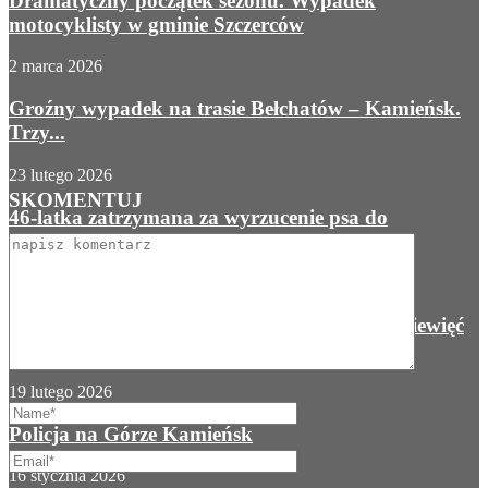
Dramatyczny początek sezonu. Wypadek
motocyklisty w gminie Szczerców
2 marca 2026
Groźny wypadek na trasie Bełchatów – Kamieńsk.
Trzy...
23 lutego 2026
SKOMENTUJ
46-latka zatrzymana za wyrzucenie psa do
kontenera na...
20 lutego 2026
Ciężarówka staranowała miejski autobus. Dziewięć
osób rannych [VIDEO]
19 lutego 2026
Policja na Górze Kamieńsk
16 stycznia 2026