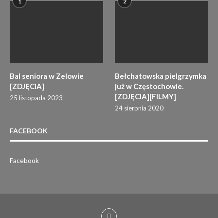
1
2
Bal seniora w Zelowie
Bełchatowska pielgrzymka
[ZDJĘCIA]
już w Częstochowie.
[ZDJĘCIA][FILMY]
25 listopada 2023
24 sierpnia 2020
FACEBOOK
Facebook