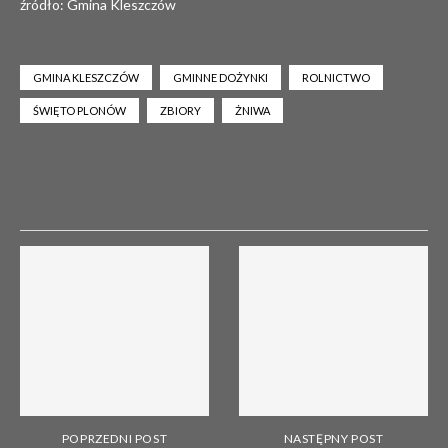
źródło: Gmina Kleszczów
GMINA KLESZCZÓW
GMINNE DOŻYNKI
ROLNICTWO
ŚWIĘTO PLONÓW
ZBIORY
ŻNIWA
POPRZEDNI POST
NASTĘPNY POST