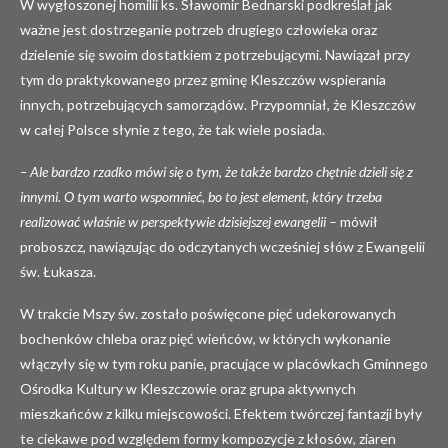
W wygłoszonej homilii ks. Sławomir Bednarski podkreślał jak
ważne jest dostrzeganie potrzeb drugiego człowieka oraz
dzielenie się swoim dostatkiem z potrzebującymi. Nawiązał przy
tym do praktykowanego przez gminę Kleszczów wspierania
innych, potrzebujących samorządów. Przypomniał, że Kleszczów
w całej Polsce słynie z tego, że tak wiele posiada.
– Ale bardzo rzadko mówi się o tym, że także bardzo chętnie dzieli się z
innymi. O tym warto wspomnieć, bo to jest element, który trzeba
realizować właśnie w perspektywie dzisiejszej ewangelii
– mówił
proboszcz, nawiązując do odczytanych wcześniej słów z Ewangelii
św. Łukasza.
W trakcie Mszy św. zostało poświęcone pięć udekorowanych
bochenków chleba oraz pięć wieńców, w których wykonanie
włączyły się w tym roku panie, pracujące w placówkach Gminnego
Ośrodka Kultury w Kleszczowie oraz grupa aktywnych
mieszkańców z kilku miejscowości. Efektem twórczej fantazji były
te ciekawe pod względem formy kompozycje z kłosów, ziaren