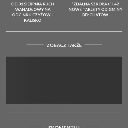
OD 31 SIERPNIA RUCH
“ZDALNA SZKOŁA+” I 42
WAHADŁOWY NA
NOWE TABLETY OD GMINY
ODCINKU CZYŻÓW –
BEŁCHATÓW
KALISKO
ZOBACZ TAKŻE
SKOMENTUJ