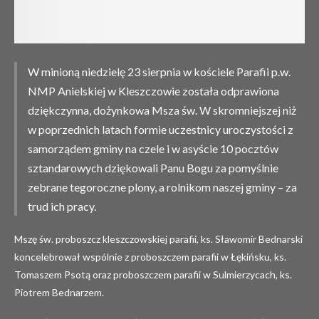
W minioną niedzielę 23 sierpnia w kościele Parafii p.w.
NMP Anielskiej w Kleszczowie została odprawiona
dziękczynna, dożynkowa Msza św. W skromniejszej niż
w poprzednich latach formie uczestnicy uroczystości z
samorządem gminy na czele i w asyście 10 pocztów
sztandarowych dziękowali Panu Bogu za pomyślnie
zebrane tegoroczne plony, a rolnikom naszej gminy – za
trud ich pracy.
Mszę św. proboszcz kleszczowskiej parafii, ks. Sławomir Bednarski
koncelebrował wspólnie z proboszczem parafii w Łękińsku, ks.
Tomaszem Psotą oraz proboszczem parafii w Sulmierzycach, ks.
Piotrem Bednarzem.