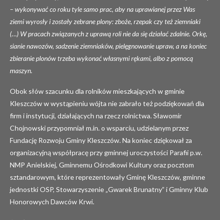
– wykonywać co roku tyle samo prac, aby na uprawianej przez Was
ziemi wyrosły i zostały zebrane plony: zboże, rzepak czy też ziemniaki
(…) W pracach związanych z uprawą roli nie da się działać zdalnie. Orkę,
sianie nawozów, sadzenie ziemniaków, pielęgnowanie upraw, a na koniec
zbieranie plonów trzeba wykonać własnymi rękami, albo z pomocą
maszyn.
Obok słów szacunku dla rolników mieszkających w gminie
Kleszczów w wystąpieniu wójta nie zabrało też podziękowań dla
firm i instytucji, działających na rzecz rolnictwa. Sławomir
Chojnowski przypomniał m.in. o wsparciu, udzielanym przez
Fundację Rozwoju Gminy Kleszczów. Na koniec dziękował za
organizacyjną współpracę przy gminnej uroczystości Parafii p.w.
NMP Anielskiej, Gminnemu Ośrodkowi Kultury oraz pocztom
sztandarowym, które reprezentowały Gminę Kleszczów, gminne
jednostki OSP, Stowarzyszenie „Gwarek Brunatny” i Gminny Klub
Honorowych Dawców Krwi.