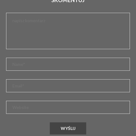
KRASZKOWICE PODSUMOWAŁY AKCJĘ „MIKOŁAJ
NA KRESACH”
9 kwietnia 2026