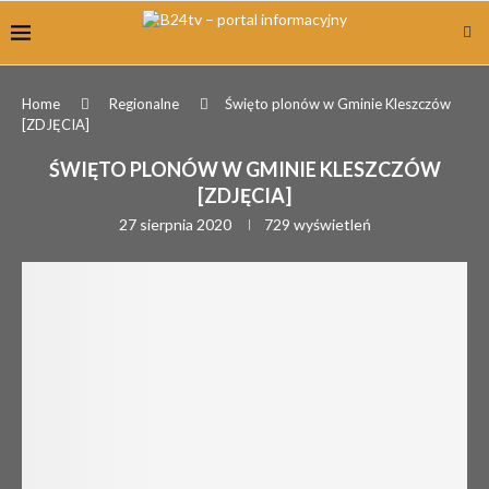
Home
Regionalne
Święto plonów w Gminie Kleszczów
[ZDJĘCIA]
ŚWIĘTO PLONÓW W GMINIE KLESZCZÓW
[ZDJĘCIA]
27 sierpnia 2020
729
wyświetleń