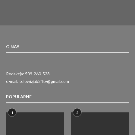
O NAS
Redakcja: 509-260-528
e-mail: telewizjab24tv@gmail.com
POPULARNE
1
2