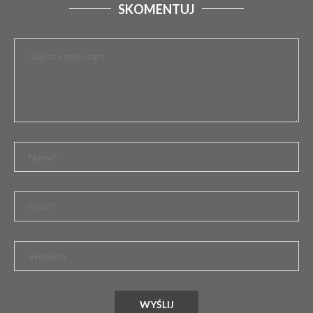
SKOMENTUJ
XLV DNI BEŁCHATOWA: ZNAMY PEŁNY SKŁAD
GWIAZD
10 kwietnia 2026