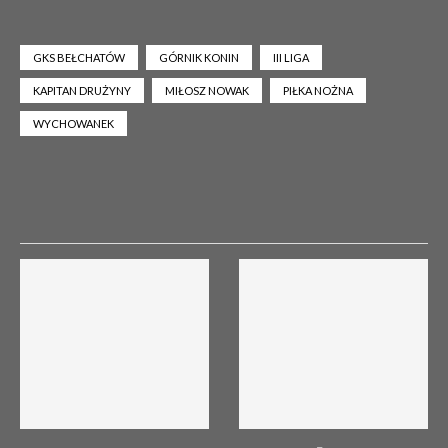
GKS BEŁCHATÓW
GÓRNIK KONIN
III LIGA
KAPITAN DRUŻYNY
MIŁOSZ NOWAK
PIŁKA NOŻNA
WYCHOWANEK