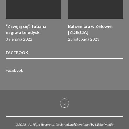
“Zawijaj się”. Tatiana
Bal seniora w Zelowie
nagrała teledysk
[ZDJĘCIA]
3 sierpnia 2022
25 listopada 2023
FACEBOOK
Facebook
@2026 - All Right Reserved. Designed and Developed by MichelMedia