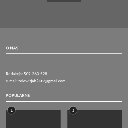
O NAS
Redakcja: 509-260-528
e-mail: telewizjab24tv@gmail.com
POPULARNE
1
2