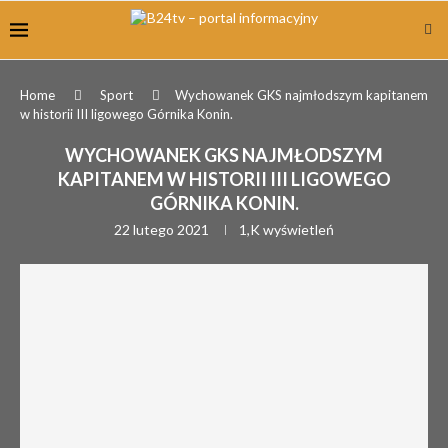
Home
Sport
Wychowanek GKS najmłodszym kapitanem
w historii III ligowego Górnika Konin.
WYCHOWANEK GKS NAJMŁODSZYM
KAPITANEM W HISTORII III LIGOWEGO
GÓRNIKA KONIN.
22 lutego 2021
1,K
wyświetleń