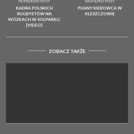
POPRZEDNI POST
NASTĘPNY POST
KADRA POLSKICH
PIJANY KIEROWCA W
RUGBYSTÓW NA
KLESZCZOWIE
WÓZKACH W SOLPARKU.
[VIDEO]
ZOBACZ TAKŻE