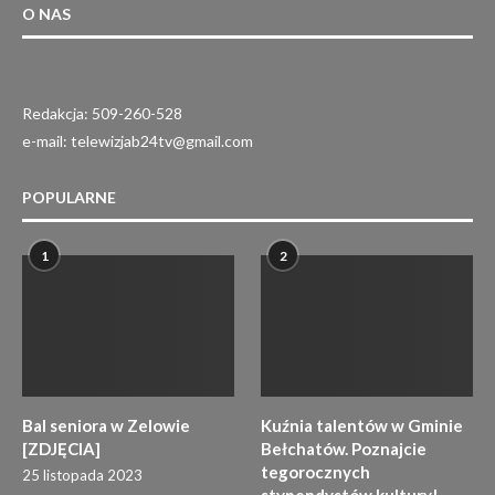
O NAS
Redakcja: 509-260-528
e-mail: telewizjab24tv@gmail.com
POPULARNE
1
2
Bal seniora w Zelowie
Kuźnia talentów w Gminie
[ZDJĘCIA]
Bełchatów. Poznajcie
tegorocznych
25 listopada 2023
stypendystów kultury!