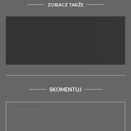
ZOBACZ TAKŻE
SKOMENTUJ
CZEKAJĄ NAS SIARCZYSTE MROZY W
NADCHODZĄCYCH DNIACH
4 stycznia 2026