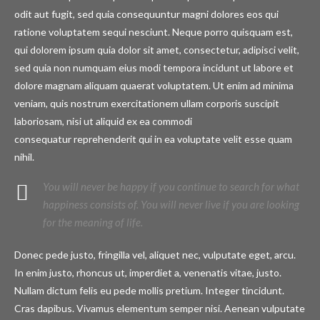
odit aut fugit, sed quia consequuntur magni dolores eos qui
ratione voluptatem sequi nesciunt. Neque porro quisquam est,
qui dolorem ipsum quia dolor sit amet, consectetur, adipisci velit,
sed quia non numquam eius modi tempora incidunt ut labore et
dolore magnam aliquam quaerat voluptatem. Ut enim ad minima
veniam, quis nostrum exercitationem ullam corporis suscipit
laboriosam, nisi ut aliquid ex ea commodi
consequatur reprehenderit qui in ea voluptate velit esse quam
nihil.
You will never be happy if you continue to search for what
happiness consists of. You will never live if you are looking
for the meaning of life.
Donec pede justo, fringilla vel, aliquet nec, vulputate eget, arcu.
In enim justo, rhoncus ut, imperdiet a, venenatis vitae, justo.
Nullam dictum felis eu pede mollis pretium. Integer tincidunt.
Cras dapibus. Vivamus elementum semper nisi. Aenean vulputate