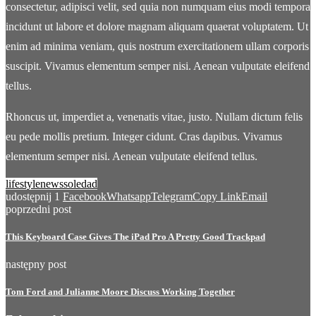
consectetur, adipisci velit, sed quia non numquam eius modi tempora
incidunt ut labore et dolore magnam aliquam quaerat voluptatem. Ut
enim ad minima veniam, quis nostrum exercitationem ullam corporis
suscipit. Vivamus elementum semper nisi. Aenean vulputate eleifend
tellus.
Rhoncus ut, imperdiet a, venenatis vitae, justo. Nullam dictum felis
eu pede mollis pretium. Integer cidunt. Cras dapibus. Vivamus
elementum semper nisi. Aenean vulputate eleifend tellus.
lifestyle
news
soledad
udostępnij
1
Facebook
Whatsapp
Telegram
Copy Link
Email
poprzedni post
This Keyboard Case Gives The iPad Pro A Pretty Good Trackpad
następny post
Tom Ford and Julianne Moore Discuss Working Together