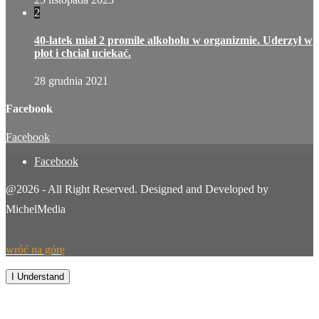
2
40-latek miał 2 promile alkoholu w organizmie. Uderzył w
płot i chciał uciekać.
28 grudnia 2021
Facebook
Facebook
Facebook
@2026 - All Right Reserved. Designed and Developed by
MichelMedia
wróć na górę
By continuing to browse this site, you agree to our
use of cookies
.
I Understand