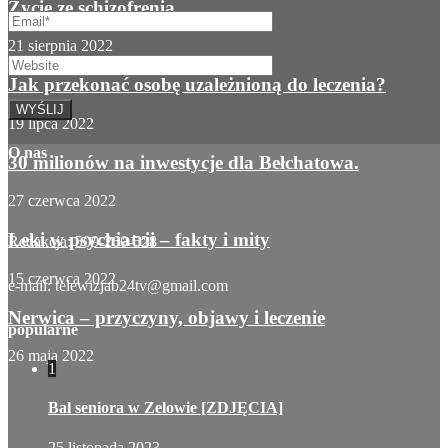
Życie ze schizofrenią
21 sierpnia 2022
Jak przekonać osobę uzależnioną do leczenia?
19 lipca 2022
O nas
30 milionów na inwestycje dla Bełchatowa.
27 czerwca 2022
Leki w psychiatrii – fakty i mity
Redakcja: 509-260-528
15 czerwca 2022
e-mail: telewizjab24tv@gmail.com
Nerwica – przyczyny, objawy i leczenie
popularne
26 maja 2022
1
Bal seniora w Zelowie [ZDJĘCIA]
25 listopada 2023