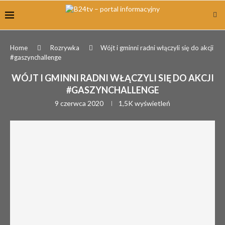
Home
Rozrywka
Wójt i gminni radni włączyli się do akcji
#gaszynchallenge
WÓJT I GMINNI RADNI WŁĄCZYLI SIĘ DO AKCJI
#GASZYNCHALLENGE
9 czerwca 2020
1,5K
wyświetleń