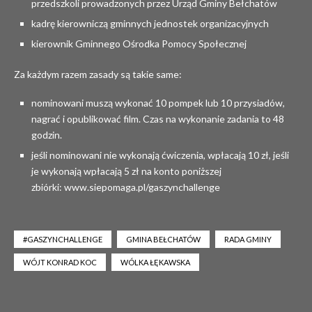
przedszkoli prowadzonych przez Urząd Gminy Bełchatów
kadrę kierowniczą gminnych jednostek organizacyjnych
kierownik Gminnego Ośrodka Pomocy Społecznej
Za każdym razem zasady są takie same:
nominowani muszą wykonać 10 pompek lub 10 przysiadów,
nagrać i opublikować film. Czas na wykonanie zadania to 48
godzin.
jeśli nominowani nie wykonają ćwiczenia, wpłacają 10 zł, jeśli
je wykonają wpłacają 5 zł na konto poniższej
zbiórki:
www.siepomaga.pl/gaszynchallenge
#GASZYNCHALLENGE
GMINA BEŁCHATÓW
RADA GMINY
WÓJT KONRAD KOC
WÓLKA ŁĘKAWSKA