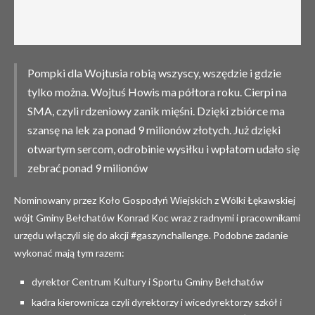
Pompki dla Wojtusia robią wszyscy, wszędzie i gdzie
tylko można. Wojtuś Howis ma półtora roku. Cierpi na
SMA, czyli rdzeniowy zanik mięśni. Dzięki zbiórce ma
szansę na lek za ponad 9 milionów złotych. Już dzięki
otwartym sercom, odrobinie wysiłku i wpłatom udało się
zebrać ponad 9 milionów
Nominowany przez Koło Gospodyń Wiejskich z Wólki Łękawskiej
wójt Gminy Bełchatów Konrad Koc wraz z radnymi i pracownikami
urzędu włączyli się do akcji #gaszynchallenge. Podobne zadanie
wykonać mają tym razem:
dyrektor Centrum Kultury i Sportu Gminy Bełchatów
kadra kierownicza czyli dyrektorzy i wicedyrektorzy szkół i