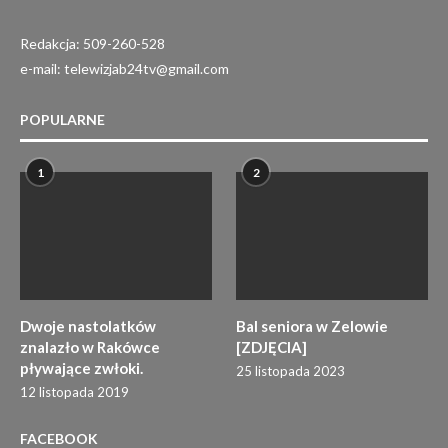
Redakcja: 509-260-528
e-mail: telewizjab24tv@gmail.com
POPULARNE
1
2
Dwoje nastolatków
Bal seniora w Zelowie
znalazło w Rakówce
[ZDJĘCIA]
pływające zwłoki.
25 listopada 2023
12 listopada 2019
FACEBOOK