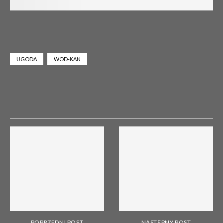
UGODA
WOD-KAN
POPRZEDNI POST
NASTĘPNY POST