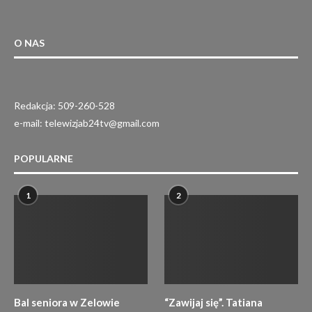
„FOREVER YOUNG” W SERCU ŁODZI! LEGENDARNY
ALPHAVILLE WYSTĄPI...
4 marca 2026
O NAS
Redakcja: 509-260-528
e-mail: telewizjab24tv@gmail.com
POPULARNE
1
2
Bal seniora w Zelowie
“Zawijaj się”. Tatiana